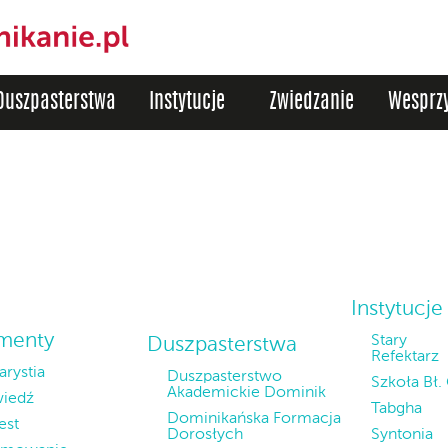
Duszpasterstwa
Instytucje
Zwiedzanie
Wesprzy
Instytucje
menty
Stary
Duszpasterstwa
Refektarz
arystia
Duszpasterstwo
Szkoła Bł.
Akademickie Dominik
iedź
Tabgha
Dominikańska Formacja
est
Dorosłych
Syntonia