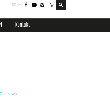
Poczta
Logowanie
Facebook
YouTube
Instagram
Sklep
j
Kontakt
 Czesława