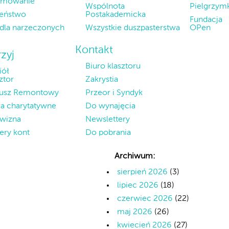
zmowanie
Wspólnota
Pielgrzym
eństwo
Postakademicka
Fundacja
 dla narzeczonych
Wszystkie duszpasterstwa
OPen
Kontakt
zyj
Biuro klasztoru
iół
sztor
Zakrystia
usz Remontowy
Przeor i Syndyk
ła charytatywne
Do wynajęcia
wizna
Newslettery
ry kont
Do pobrania
Archiwum:
sierpień 2026
(3)
lipiec 2026
(18)
czerwiec 2026
(22)
maj 2026
(26)
kwiecień 2026
(27)