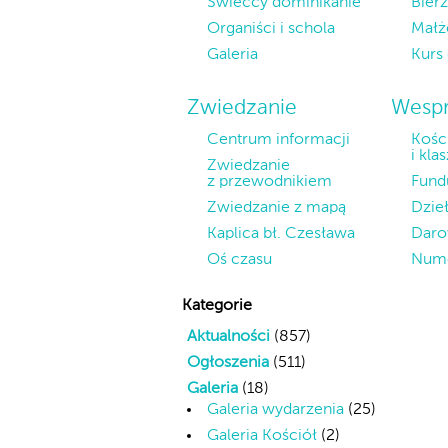
Świeccy dominikanie
Bier
Organiści i schola
Małż
Galeria
Kurs
Zwiedzanie
Wespr
Centrum informacji
Kośc
i kla
Zwiedzanie
z przewodnikiem
Fund
Zwiedzanie z mapą
Dzie
Kaplica bł. Czesława
Daro
Oś czasu
Nume
Kategorie
Aktualności
(857)
Ogłoszenia
(511)
Galeria
(18)
Galeria wydarzenia
(25)
Galeria Kościół
(2)