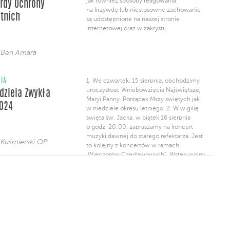
jak również sposoby reagowania
rdy Ochrony
oraz w zakrystii. W naszym klasztorze osobą
na krzywdę lub niestosowne zachowanie
zaufania, odpowiedzialną za standardy
tnich
są udostępnione na naszej stronie
ochrony […]
internetowej oraz w zakrystii.
 Ben Amara
NIA
1. We czwartek, 15 sierpnia, obchodzimy
uroczystość Wniebowzięcia Najświętszej
edziela Zwykła
Maryi Panny. Porządek Mszy świętych jak
2024
w niedziele okresu letniego. 2. W wigilię
święta św. Jacka, w piątek 16 sierpnia
o godz. 20:00, zapraszamy na koncert
muzyki dawnej do starego refektarza. Jest
 Kuśmierski OP
to kolejny z koncertów w ramach
„Wieczorów Czesławowych”. Wstęp wolny.
3. Zapraszamy na dwie organizowane
przez nas pielgrzymki: pierwsza do Egiptu
w dniach 13-24 października b.r.; a druga
do Guadalupe i Meksyku w dniach […]