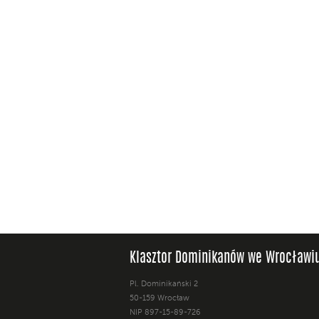
Klasztor Dominikanów we Wrocławi
Pl. Dominikański 2
50-159 Wrocław
NIP 897-15-89-726