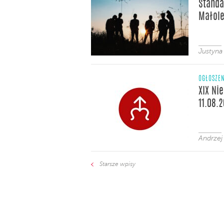
Standa
Małole
Justyna
OGŁOSZE
XIX Ni
11.08.
Andrzej
Starsze wpisy