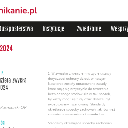
Duszpasterstwa
Instytucje
Zwiedzanie
Wesprzy
 2024
NIA
1. W związku z wejściem w życie ustawy
dotyczącej ochrony dzieci, w naszym
dziela Zwykła
klasztorze zostały opracowane zasady,
2024
które mają się przyczynić do tworzenia
bezpiecznego środowiska w taki sposób,
by każdy mógł się tutaj czuć dobrze, był
akceptowany i szanowany. Standardy
 Kuśmierski OP
określające sposoby zachowań, jak również
sposoby reagowania na krzywdę lub
niestosowne zachowanie są udostępnione
ŚCI
Standardy określające sposoby zachowań,
na naszej stronie internetowej