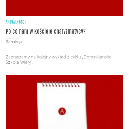
AKTUALNOŚCI
Po co nam w Kościele charyzmatycy?
Redakcja
Zapraszamy na kolejny wykład z cyklu „Dominikańska
Szkoła Wiary”.