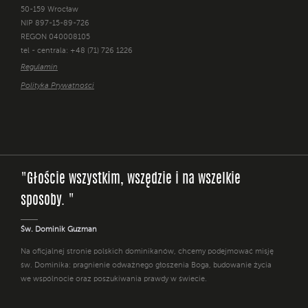
50-159 Wrocław
NIP 897-15-89-726
REGON 040008105
tel - centrala: +48 (71) 726 1226
Regulamin
Polityka Prywatności
"Głoście wszystkim, wszędzie i na wszelkie
sposoby. "
Św. Dominik Guzman
Na oficjalnej stronie polskich dominikanów, chcemy podejmować misję
św. Dominika: pragnienie odważnego głoszenia Boga, budowanie życia
we wspólnocie oraz poszukiwania prawdy w świecie.