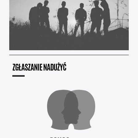
ZGŁASZANIE NADUŻYĆ