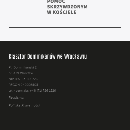
Klasztor Dominikanów we Wrocławiu
Pl. Dominikański 2
50-159 Wrocław
NIP 897-15-89-726
REGON 040008105
tel - centrala: +48 (71) 726 1226
Regulamin
Polityka Prywatności