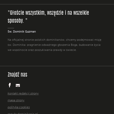
"Głoście wszystkim, wszędzie i na wszelkie
sposoby. "
Św. Dominik Guzman
Na oficjalnej stronie polskich dominikanów, chcemy podejmować misję
św. Dominika: pragnienie odważnego głoszenia Boga, budowanie życia
we wspólnocie oraz poszukiwania prawdy w świecie.
Znajdź nas
kontakt redakcji strony
mapa strony
polityka cookies