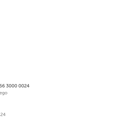
666 3000 0024
nego
024