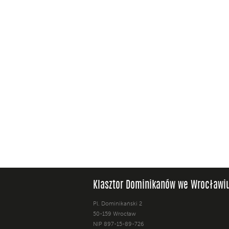
Klasztor Dominikanów we Wrocławi
Pl. Dominikański 2
50-159 Wrocław
NIP 897-15-89-726