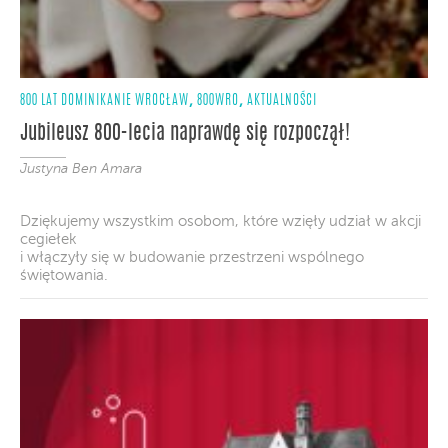
,
,
800 LAT DOMINIKANIE WROCŁAW
800WRO
AKTUALNOŚCI
Jubileusz 800-lecia naprawdę się rozpoczął!
Justyna Ben Amara
Dziękujemy wszystkim osobom, które wzięły udział w akcji
cegiełek
i włączyły się w budowanie przestrzeni wspólnego
świętowania.