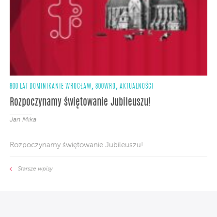
,
,
800 LAT DOMINIKANIE WROCŁAW
800WRO
AKTUALNOŚCI
Rozpoczynamy świętowanie Jubileuszu!
Jan Mika
Rozpoczynamy świętowanie Jubileuszu!
Starsze wpisy