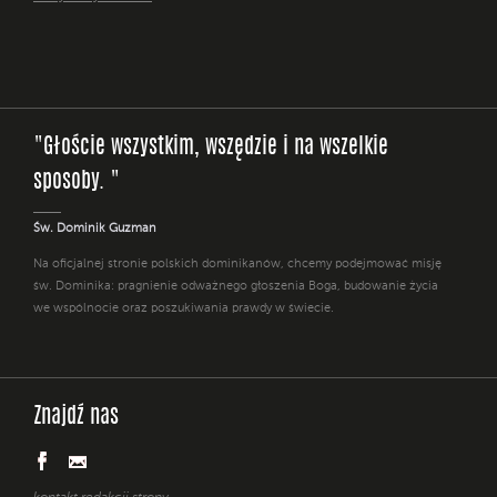
"Głoście wszystkim, wszędzie i na wszelkie
sposoby. "
Św. Dominik Guzman
Na oficjalnej stronie polskich dominikanów, chcemy podejmować misję
św. Dominika: pragnienie odważnego głoszenia Boga, budowanie życia
we wspólnocie oraz poszukiwania prawdy w świecie.
Znajdź nas