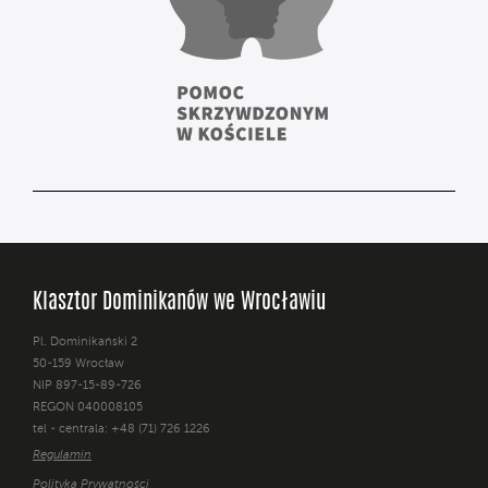
Klasztor Dominikanów we Wrocławiu
Pl. Dominikański 2
50-159 Wrocław
NIP 897-15-89-726
REGON 040008105
tel - centrala: +48 (71) 726 1226
Regulamin
Polityka Prywatności