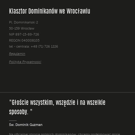
Klasztor Dominikanów we Wrocławiu
Pl. Dominikański 2
50-159 Wrocław
NIP 897-15-89-726
REGON 040008105
tel - centrala: +48 (71) 726 1226
Regulamin
Polityka Prywatności
"Głoście wszystkim, wszędzie i na wszelkie
sposoby. "
Św. Dominik Guzman
Na oficjalnej stronie polskich dominikanów, chcemy podejmować misję