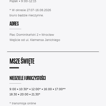
Piątek • 9:00-12:15
* W okresie 27.07-16.08.2026
biuro będzie nieczynne.
ADRES
Plac Dominikański 2 • Wrocław
Wejście od ul. Klemensa Janickiego
MSZE ŚWIĘTE
NIEDZIELE I UROCZYSTOŚCI
9:00 • 10:30* • 12:00* • 16:00 • 17:00**
18.30 • 20:00 • 21.30*
* transmisja online