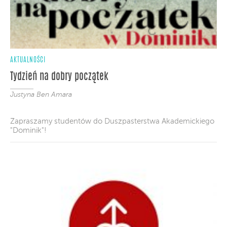
AKTUALNOŚCI
Tydzień na dobry początek
Justyna Ben Amara
Zapraszamy studentów do Duszpasterstwa Akademickiego
"Dominik"!