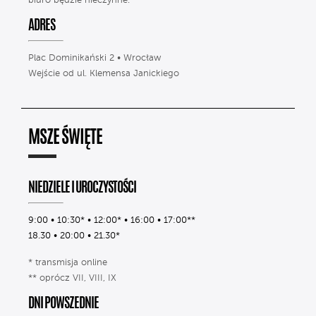
biuro będzie nieczynne.
ADRES
Plac Dominikański 2 • Wrocław
Wejście od ul. Klemensa Janickiego
MSZE ŚWIĘTE
NIEDZIELE I UROCZYSTOŚCI
9:00 • 10:30* • 12:00* • 16:00 • 17:00**
18.30 • 20:00 • 21.30*
* transmisja online
** oprócz VII, VIII, IX
DNI POWSZEDNIE