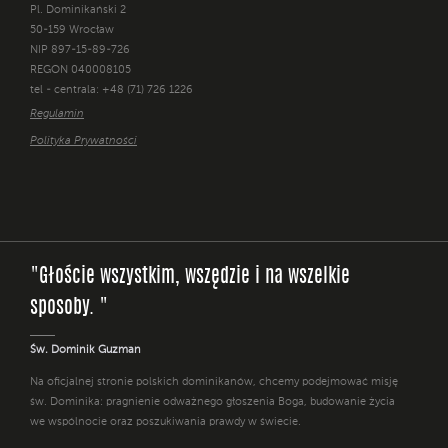
Pl. Dominikański 2
50-159 Wrocław
NIP 897-15-89-726
REGON 040008105
tel - centrala: +48 (71) 726 1226
Regulamin
Polityka Prywatności
"Głoście wszystkim, wszędzie i na wszelkie
sposoby. "
Św. Dominik Guzman
Na oficjalnej stronie polskich dominikanów, chcemy podejmować misję
św. Dominika: pragnienie odważnego głoszenia Boga, budowanie życia
we wspólnocie oraz poszukiwania prawdy w świecie.