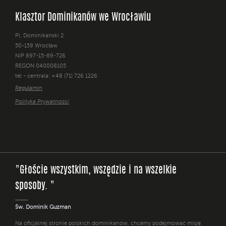
Klasztor Dominikanów we Wrocławiu
Pl. Dominikański 2
50-159 Wrocław
NIP 897-15-89-726
REGON 040008105
tel - centrala: +48 (71) 726 1226
Regulamin
Polityka Prywatności
"Głoście wszystkim, wszędzie i na wszelkie
sposoby. "
Św. Dominik Guzman
Na oficjalnej stronie polskich dominikanów, chcemy podejmować misję