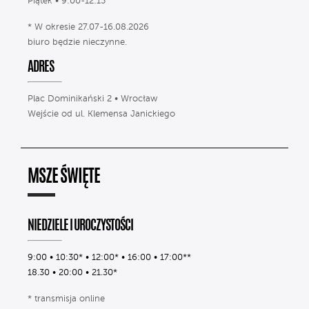
Piątek • 9:00-12:15
* W okresie 27.07-16.08.2026
biuro będzie nieczynne.
ADRES
Plac Dominikański 2 • Wrocław
Wejście od ul. Klemensa Janickiego
MSZE ŚWIĘTE
NIEDZIELE I UROCZYSTOŚCI
9:00 • 10:30* • 12:00* • 16:00 • 17:00**
18.30 • 20:00 • 21.30*
* transmisja online