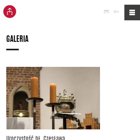
Poczta
Logowan
GALERIA
Uroczystość bł. Czesława