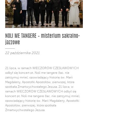
NOLI ME TANGERE – misterium sakralno-
jazzowe
22 października 2021
21 lipca, w ramach WIECZORÓW CZESŁAWOWYCH
odbył się koncert pt. Noli me tangere (łac. nie
zatrzymuj mnie), opowiadający historię św. Marii
Magdaleny, Apostołki Apostołów, pierwszej, która
spotkała Zmartwychwstałego Jezusa. 21 lipca, w
ramach WIECZORÓW CZESŁAWOWYCH odbył się
koncert pt. Noli me tangere (łac. nie zatrzymuj mnie),
opowiadający historię św. Marii Magdaleny, Apostołki
Apostołów, pierwszej, która spotkała
Zmartwychwstałego Jezusa.