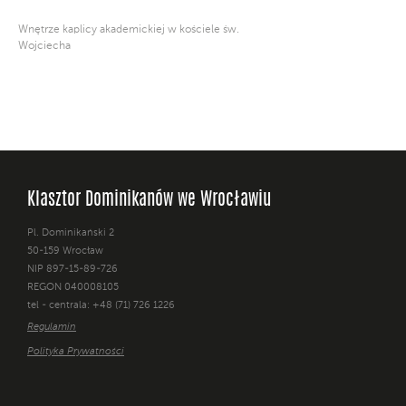
Wnętrze kaplicy akademickiej w kościele św.
Wojciecha
Klasztor Dominikanów we Wrocławiu
Pl. Dominikański 2
50-159 Wrocław
NIP 897-15-89-726
REGON 040008105
tel - centrala: +48 (71) 726 1226
Regulamin
Polityka Prywatności