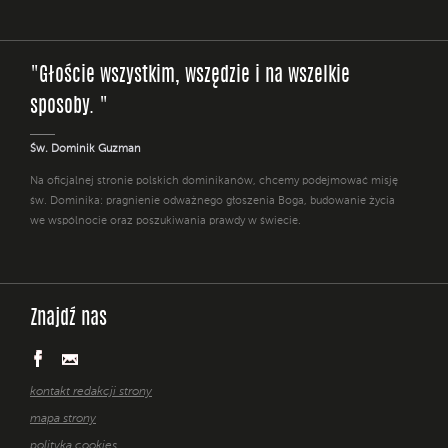
"Głoście wszystkim, wszędzie i na wszelkie
sposoby. "
Św. Dominik Guzman
Na oficjalnej stronie polskich dominikanów, chcemy podejmować misję
św. Dominika: pragnienie odważnego głoszenia Boga, budowanie życia
we wspólnocie oraz poszukiwania prawdy w świecie.
Znajdź nas
kontakt redakcji strony
mapa strony
polityka cookies