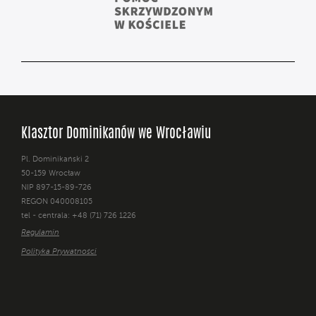
Klasztor Dominikanów we Wrocławiu
Pl. Dominikański 2
50-159 Wrocław
NIP 897-15-89-726
REGON 040008105
tel - centrala: +48 (71) 726 1226
Regulamin
Polityka Prywatności