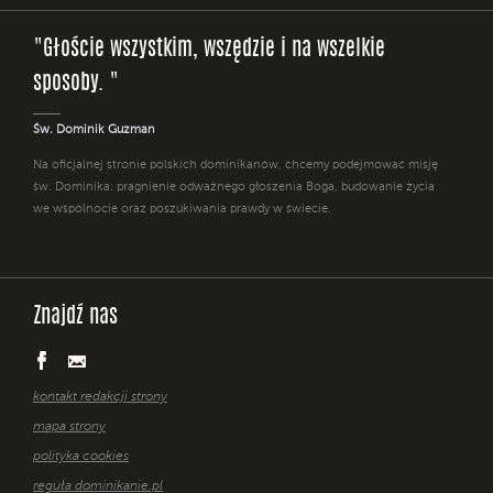
"Głoście wszystkim, wszędzie i na wszelkie
sposoby. "
Św. Dominik Guzman
Na oficjalnej stronie polskich dominikanów, chcemy podejmować misję
św. Dominika: pragnienie odważnego głoszenia Boga, budowanie życia
we wspólnocie oraz poszukiwania prawdy w świecie.
Znajdź nas
kontakt redakcji strony
mapa strony
polityka cookies
reguła dominikanie.pl