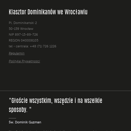
Klasztor Dominikanów we Wrocławiu
Pl. Dominikański 2
50-159 Wrocław
NIP 897-15-89-726
REGON 040008105
tel - centrala: +48 (71) 726 1226
Regulamin
Polityka Prywatności
"Głoście wszystkim, wszędzie i na wszelkie
sposoby. "
Św. Dominik Guzman