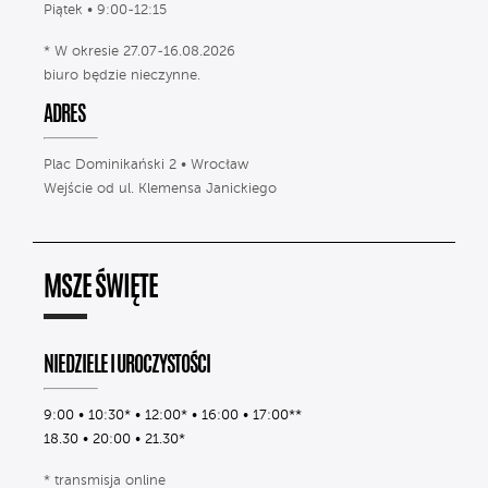
Piątek • 9:00-12:15
* W okresie 27.07-16.08.2026
biuro będzie nieczynne.
ADRES
Plac Dominikański 2 • Wrocław
Wejście od ul. Klemensa Janickiego
MSZE ŚWIĘTE
NIEDZIELE I UROCZYSTOŚCI
9:00 • 10:30* • 12:00* • 16:00 • 17:00**
18.30 • 20:00 • 21.30*
* transmisja online