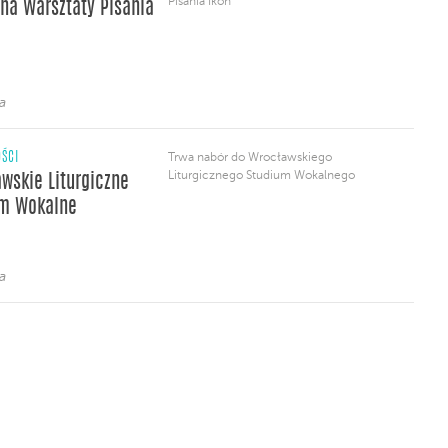
Pisania Ikon
 na Warsztaty Pisania
Liturgicznego Studium Wokalnego,
działającego przy naszym klasztorze.
W programie studium m.in. zajęcia z emisji
głosu, […]
a
ŚCI
Trwa nabór do Wrocławskiego
Liturgicznego Studium Wokalnego
wskie Liturgiczne
um Wokalne
a