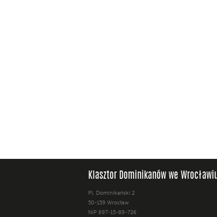
Klasztor Dominikanów we Wrocławi
Pl. Dominikański 2
50-159 Wrocław
NIP 897-15-89-726