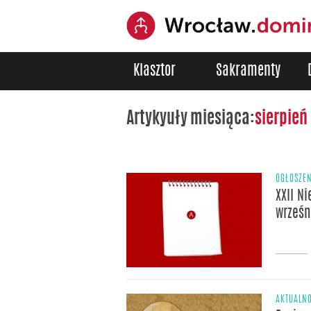
Klasztor
Sakramenty
Artykyuły miesiąca:
sierpień
OGŁOSZE
XXII N
wrześn
AKTUALNO