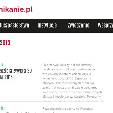
Duszpasterstwa
Instytucje
Zwiedzanie
Wesprzy
 2015
NIA
Po przerwie wakacyjnej zapraszamy
na Mszę św. z modlitwą o uzdrowienie
iedziela zwykła 30
w pierwszą sobotę miesiąca, czyli 5
ia 2015
września o godz.19.00. Zapraszamy
chorych i zainteresowanych modlitwą
za nich. W następną niedzielę będziemy
kwestować na potrzeby prac remontowych
elewacji kościoła oraz klasztoru. Polecamy
waszej trosce nasz kompleks służący w tym
miejscu mieszkańcom Wrocławia od 800
ŚCI
Rozpoczynają się zapisy na Warsztaty
lat. Trwa rekrutacja do Wrocławskiego