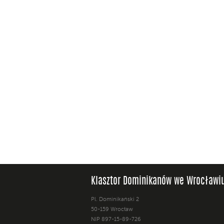
Klasztor Dominikanów we Wrocławi
Pl. Dominikański 2
50-159 Wrocław
NIP 897-15-89-726