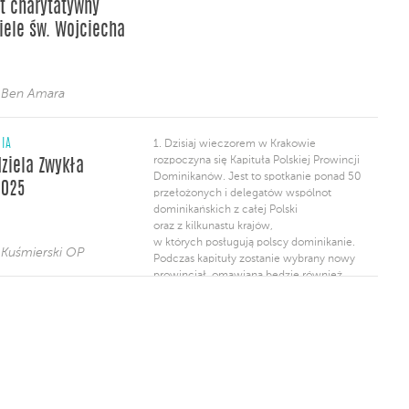
t charytatywny
iele św. Wojciecha
 Ben Amara
NIA
1. Dzisiaj wieczorem w Krakowie
rozpoczyna się Kapituła Polskiej Prowincji
dziela Zwykła
Dominikanów. Jest to spotkanie ponad 50
2025
przełożonych i delegatów wspólnot
dominikańskich z całej Polski
oraz z kilkunastu krajów,
w których posługują polscy dominikanie.
 Kuśmierski OP
Podczas kapituły zostanie wybrany nowy
prowincjał, omawiana będzie również
nasza misja głoszenia Słowa
w zmieniającym się szybko kontekście
kulturowym. Zapraszamy do włączenia się
w modlitwę za kapitułę. 2. W ramach DFD
zapraszamy na spotkanie cyklu
“Dominikańska […]