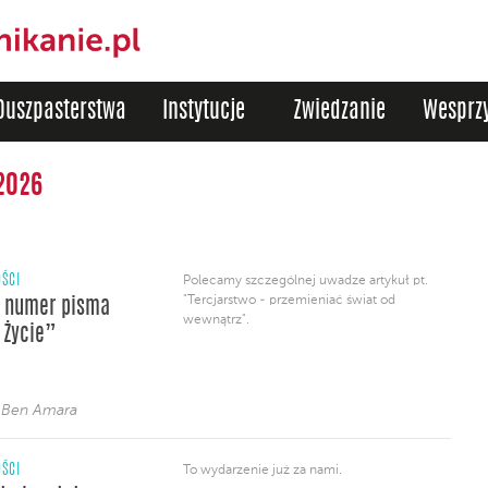
Duszpasterstwa
Instytucje
Zwiedzanie
Wesprzy
2026
ŚCI
Polecamy szczególnej uwadze artykuł pt.
"Tercjarstwo - przemieniać świat od
 numer pisma
wewnątrz".
 Życie”
 Ben Amara
ŚCI
To wydarzenie już za nami.