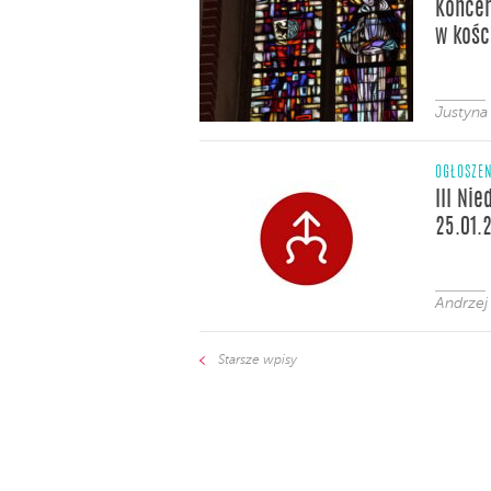
Koncer
w kośc
Justyna
OGŁOSZE
III Nie
25.01.
Andrzej
Starsze wpisy