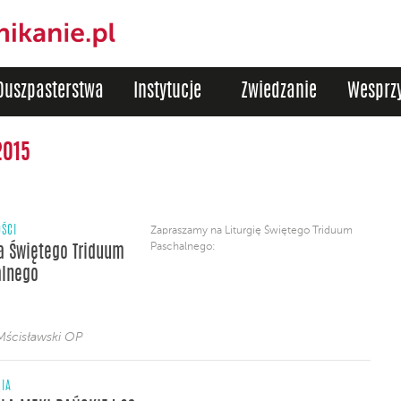
Duszpasterstwa
Instytucje
Zwiedzanie
Wesprzy
2015
ŚCI
Zapraszamy na Liturgię Świętego Triduum
Paschalnego:
ia Świętego Triduum
alnego
Mścisławski OP
NIA