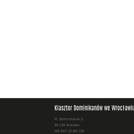
Klasztor Dominikanów we Wrocławi
Pl. Dominikański 2
50-159 Wrocław
NIP 897-15-89-726