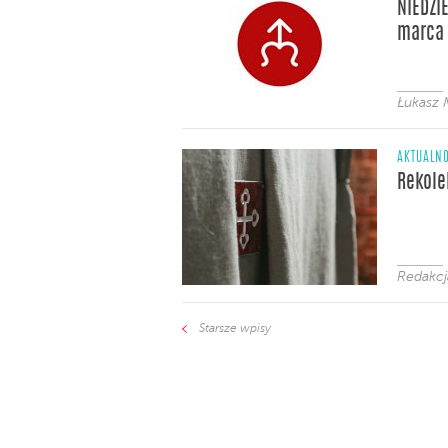
NIEDZI
marca 
Łukasz 
AKTUALNO
Rekole
Redakcj
Starsze wpisy