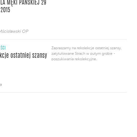
ELA MĘKI PAŃSKIEJ 29
2015
Mścisławski OP
ŚCI
Zapraszamy na rekolekcje ostatniej szansy,
zatytułowane Strach w putym grobie -
kcje ostatniej szansy
poszukiwania rekolekcyjne.
a