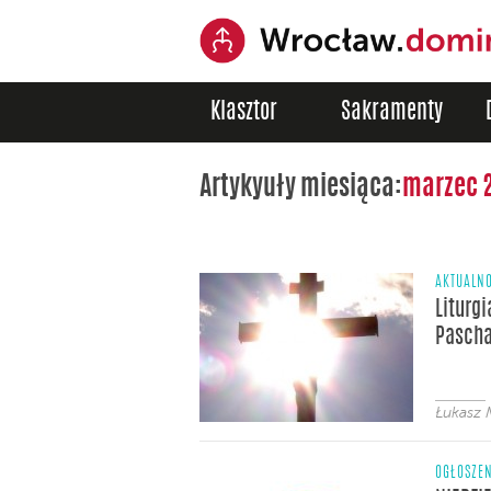
Klasztor
Sakramenty
Artykyuły miesiąca:
marzec 
AKTUALNO
Liturg
Pasch
Łukasz 
OGŁOSZE