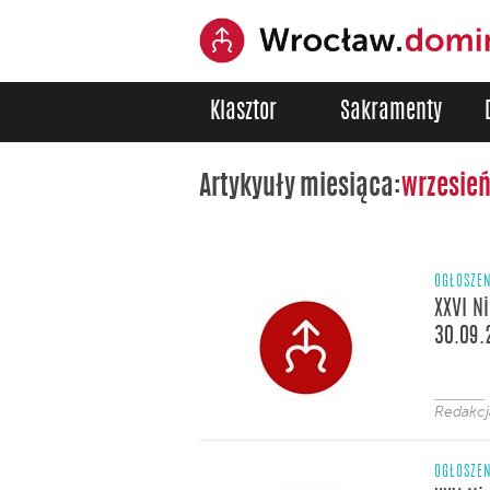
Klasztor
Sakramenty
Artykyuły miesiąca:
wrzesień
OGŁOSZE
XXVI N
30.09.
Redakc
OGŁOSZE