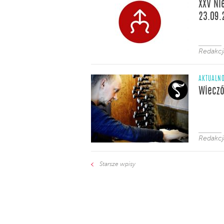
XXV Ni
23.09.
Redakc
AKTUALNO
Wieczó
Redakc
Starsze wpisy