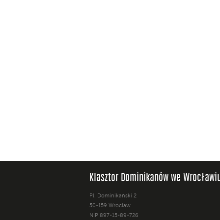
Klasztor Dominikanów we Wrocławi
Pl. Dominikański 2
50-159 Wrocław
NIP 897-15-89-726