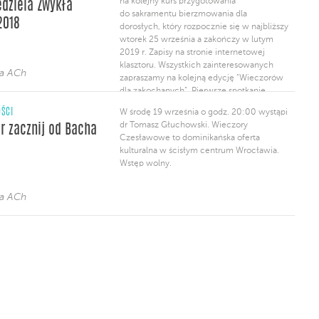
na kolejny kurs przygotowania
edziela Zwykła
Duszpasterstwo Rodzin zaprasza rodziców
do sakramentu bierzmowania dla
z dziećmi na wspólną adorację Najśw.
2018
dorosłych, który rozpocznie się w najbliższy
Sakramentu. Spotkamy się sobotę 06.10
wtorek 25 września a zakończy w lutym
o godz. 15:00 w kaplicy akademickiej […]
2019 r. Zapisy na stronie internetowej
klasztoru. Wszystkich zainteresowanych
ja ACh
zapraszamy na kolejną edycję “Wieczorów
dla zakochanych”. Pierwsze spotkanie
odbędzie się 17 października. Szczegółowe
ŚCI
W środę 19 września o godz. 20:00 wystąpi
informacje i możliwość zapisu, na naszej
dr Tomasz Głuchowski. Wieczory
r zacznij od Bacha
stronie internetowej. Można się jeszcze
Czesławowe to dominikańska oferta
zapisać na kolejny cykl wykładów
kulturalna w ścisłym centrum Wrocławia.
w ramach Filozoficzno-Teologicznej […]
Wstęp wolny.
ja ACh