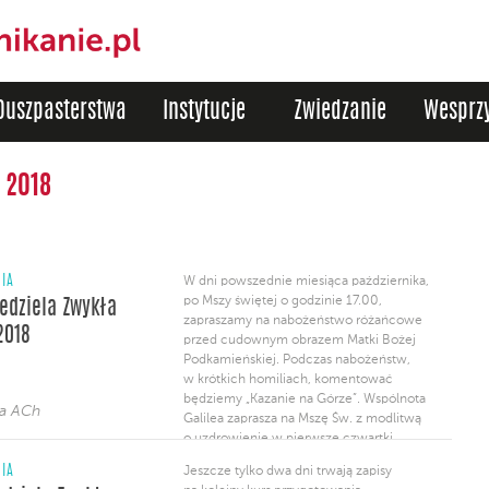
Duszpasterstwa
Instytucje
Zwiedzanie
Wesprzy
 2018
NIA
W dni powszednie miesiąca października,
po Mszy świętej o godzinie 17.00,
iedziela Zwykła
zapraszamy na nabożeństwo różańcowe
2018
przed cudownym obrazem Matki Bożej
Podkamieńskiej. Podczas nabożeństw,
w krótkich homiliach, komentować
będziemy „Kazanie na Górze”. Wspólnota
ja ACh
Galilea zaprasza na Mszę Św. z modlitwą
o uzdrowienie w pierwsze czwartki
miesiąc. Rozpoczynamy w najbliższy
NIA
Jeszcze tylko dwa dni trwają zapisy
czwartek o godz. 19.00. Dominikańskiej