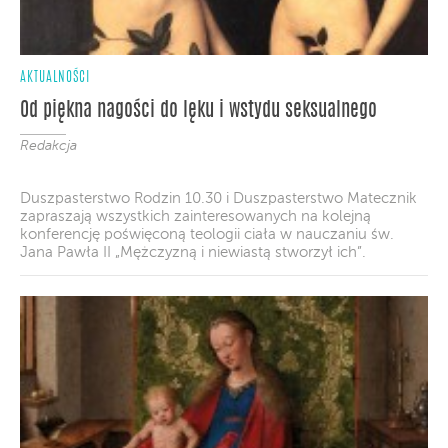
AKTUALNOŚCI
Od piękna nagości do lęku i wstydu seksualnego
Redakcja
Duszpasterstwo Rodzin 10.30 i Duszpasterstwo Matecznik
zapraszają wszystkich zainteresowanych na kolejną
konferencję poświęconą teologii ciała w nauczaniu św.
Jana Pawła II „Mężczyzną i niewiastą stworzył ich”.