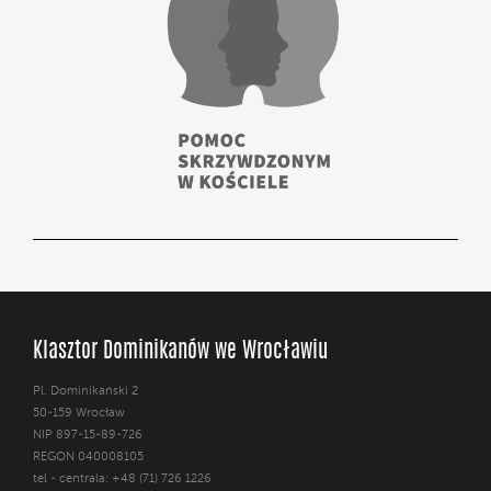
Klasztor Dominikanów we Wrocławiu
Pl. Dominikański 2
50-159 Wrocław
NIP 897-15-89-726
REGON 040008105
tel - centrala: +48 (71) 726 1226