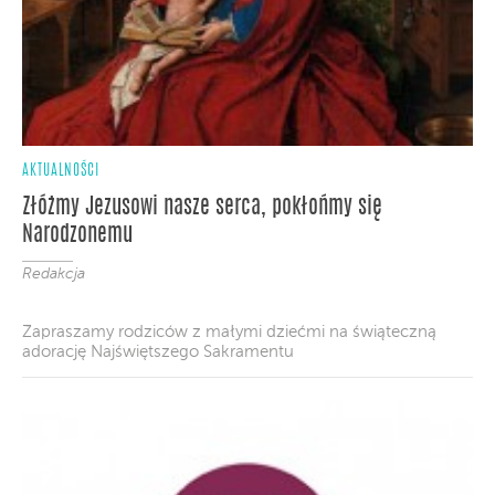
AKTUALNOŚCI
Złóżmy Jezusowi nasze serca, pokłońmy się
Narodzonemu
Redakcja
Zapraszamy rodziców z małymi dziećmi na świąteczną
adorację Najświętszego Sakramentu