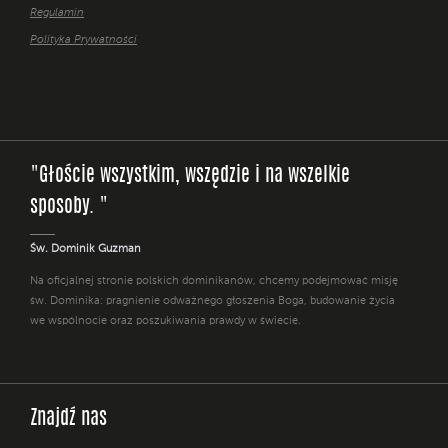
Regulamin
Polityka Prywatności
"Głoście wszystkim, wszędzie i na wszelkie
sposoby. "
Św. Dominik Guzman
Na oficjalnej stronie polskich dominikanów, chcemy podejmować misję
św. Dominika: pragnienie odważnego głoszenia Boga, budowanie życia
we wspólnocie oraz poszukiwania prawdy w świecie.
Znajdź nas