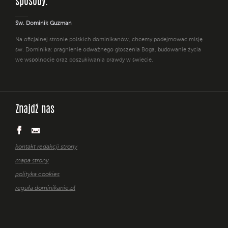
sposoby. "
Św. Dominik Guzman
Na oficjalnej stronie polskich dominikanów, chcemy podejmować misję
św. Dominika: pragnienie odważnego głoszenia Boga, budowanie życia
we wspólnocie oraz poszukiwania prawdy w świecie.
Znajdź nas
kontakt redakcji strony
mapa strony
polityka cookies
reguła dominikanie.pl