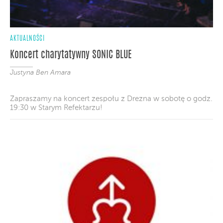
AKTUALNOŚCI
Koncert charytatywny SONIC BLUE
Justyna Ben Amara
Zapraszamy na koncert zespołu z Drezna w sobotę o godz.
19:30 w Starym Refektarzu!