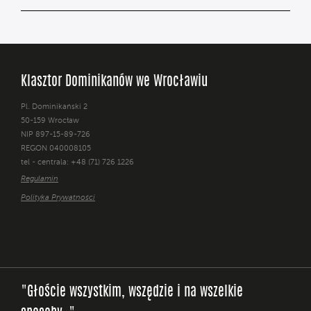
Klasztor Dominikanów we Wrocławiu
Pl. Dominikański 2
50-159 Wrocław
NIP 897-15-89-726
REGON 040008105
tel - centrala: +48 (71) 726 1226
Regulamin
Polityka Prywatności
"Głoście wszystkim, wszędzie i na wszelkie