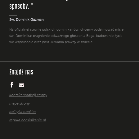
sposoby. "
Św. Dominik Guzman
Na oficjalnej stronie polskich dominikanów, chcemy podejmować misję
św. Dominika: pragnienie odważnego głoszenia Boga, budowanie życia
we wspólnocie oraz poszukiwania prawdy w świecie.
Znajdź nas
kontakt redakcji strony
mapa strony
polityka cookies
reguła dominikanie.pl