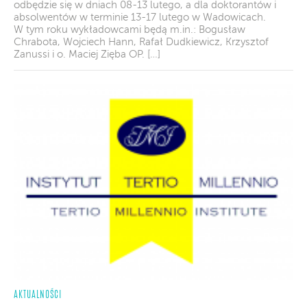
odbędzie się w dniach 08-13 lutego, a dla doktorantów i
absolwentów w terminie 13-17 lutego w Wadowicach.
W tym roku wykładowcami będą m.in.: Bogusław
Chrabota, Wojciech Hann, Rafał Dudkiewicz, Krzysztof
Zanussi i o. Maciej Zięba OP. […]
AKTUALNOŚCI