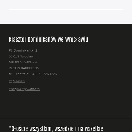
Klasztor Dominikanów we Wrocławiu
Pl. Dominikański 2
50-159 Wrocław
NIP 897-15-89-726
REGON 040008105
tel - centrala: +48 (71) 726 1226
Regulamin
Polityka Prywatności
"Głoście wszystkim, wszędzie i na wszelkie