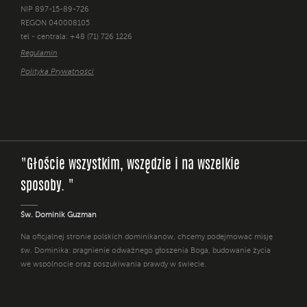
NIP 897-15-89-726
REGON 040008105
tel - centrala: +48 (71) 726 1226
Regulamin
Polityka Prywatności
"Głoście wszystkim, wszędzie i na wszelkie
sposoby. "
Św. Dominik Guzman
Na oficjalnej stronie polskich dominikanów, chcemy podejmować misję
św. Dominika: pragnienie odważnego głoszenia Boga, budowanie życia
we wspólnocie oraz poszukiwania prawdy w świecie.