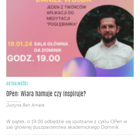
AKTUALNOŚCI
OPen: Wiara hamuje czy inspiruje?
Justyna Ben Amara
W piątek, o 19:00 odbędzie się spotkanie z cyklu OPen w
sali głównej duszpasterstwa akademickiego Dominik.