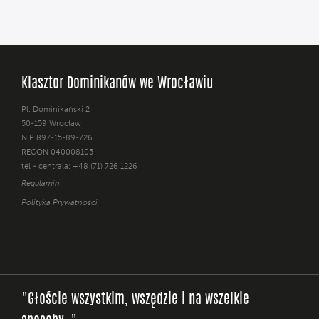
Klasztor Dominikanów we Wrocławiu
Pl. Dominikański 2
50-159 Wrocław
NIP 897-15-89-726
REGON 040008105
tel - centrala: +48 (71) 726 1226
Regulamin
Polityka Prywatności
"Głoście wszystkim, wszędzie i na wszelkie