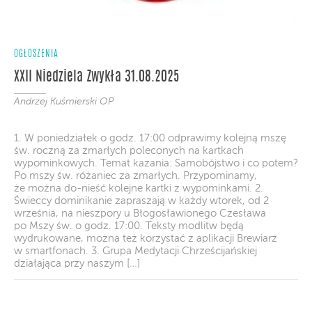
OGŁOSZENIA
XXII Niedziela Zwykła 31.08.2025
Andrzej Kuśmierski OP
1. W poniedziałek o godz. 17:00 odprawimy kolejną mszę
św. roczną za zmarłych poleconych na kartkach
wypominkowych. Temat kazania: Samobójstwo i co potem?
Po mszy św. różaniec za zmarłych. Przypominamy,
że można do-nieść kolejne kartki z wypominkami. 2.
Świeccy dominikanie zapraszają w każdy wtorek, od 2
września, na nieszpory u Błogosławionego Czesława
po Mszy św. o godz. 17:00. Teksty modlitw będą
wydrukowane, można też korzystać z aplikacji Brewiarz
w smartfonach. 3. Grupa Medytacji Chrześcijańskiej
działająca przy naszym […]