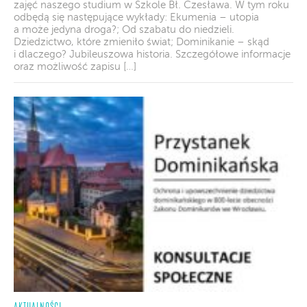
zajęć naszego studium w Szkole Bł. Czesława. W tym roku
odbędą się następujące wykłady: Ekumenia – utopia
a może jedyna droga?; Od szabatu do niedzieli.
Dziedzictwo, które zmieniło świat; Dominikanie – skąd
i dlaczego? Jubileuszowa historia. Szczegółowe informacje
oraz możliwość zapisu […]