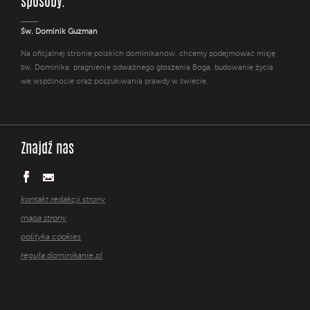
sposoby. "
Św. Dominik Guzman
Na oficjalnej stronie polskich dominikanów, chcemy podejmować misję
św. Dominika: pragnienie odważnego głoszenia Boga, budowanie życia
we wspólnocie oraz poszukiwania prawdy w świecie.
Znajdź nas
kontakt redakcji strony
mapa strony
polityka cookies
reguła dominikanie.pl