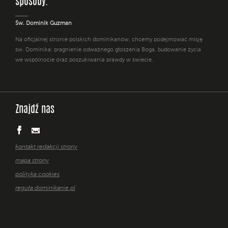
sposoby. "
Św. Dominik Guzman
Na oficjalnej stronie polskich dominikanów, chcemy podejmować misję
św. Dominika: pragnienie odważnego głoszenia Boga, budowanie życia
we wspólnocie oraz poszukiwania prawdy w świecie.
Znajdź nas
kontakt redakcji strony
mapa strony
polityka cookies
reguła dominikanie.pl