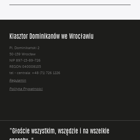
Klasztor Dominikanów we Wrocławiu
Pl. Dominikański 2
50-159 Wrocław
NIP 897-15-89-726
REGON 040008105
tel - centrala: +48 (71) 726 1226
Regulamin
Polityka Prywatności
"Głoście wszystkim, wszędzie i na wszelkie