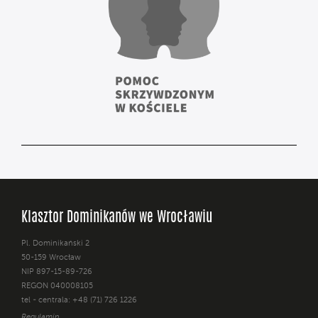
Klasztor Dominikanów we Wrocławiu
Pl. Dominikański 2
50-159 Wrocław
NIP 897-15-89-726
REGON 040008105
tel - centrala: +48 (71) 726 1226
Regulamin