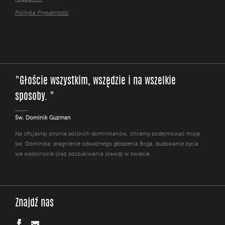
Polityka Prywatności
"Głoście wszystkim, wszędzie i na wszelkie
sposoby. "
Św. Dominik Guzman
Na oficjalnej stronie polskich dominikanów, chcemy podejmować misję
św. Dominika: pragnienie odważnego głoszenia Boga, budowanie życia
we wspólnocie oraz poszukiwania prawdy w świecie.
Znajdź nas