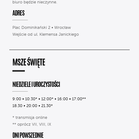
biuro będzie nieczynne.
ADRES
Plac Dominikański 2 • Wrocław
Wejście od ul. Klemensa Janickiego
MSZE ŚWIĘTE
NIEDZIELE I UROCZYSTOŚCI
9:00 • 10:30* • 12:00* • 16:00 • 17:00**
18.30 • 20:00 • 21.30*
* transmisja online
** oprócz VII, VIII, IX
DNI POWSZEDNIE