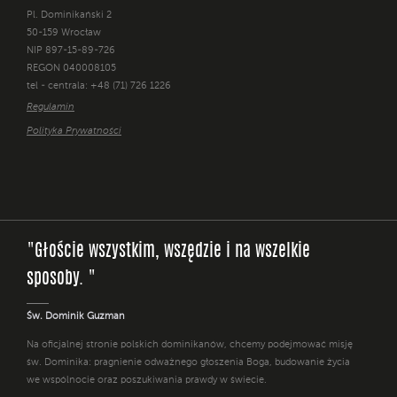
Pl. Dominikański 2
50-159 Wrocław
NIP 897-15-89-726
REGON 040008105
tel - centrala: +48 (71) 726 1226
Regulamin
Polityka Prywatności
"Głoście wszystkim, wszędzie i na wszelkie
sposoby. "
Św. Dominik Guzman
Na oficjalnej stronie polskich dominikanów, chcemy podejmować misję
św. Dominika: pragnienie odważnego głoszenia Boga, budowanie życia
we wspólnocie oraz poszukiwania prawdy w świecie.