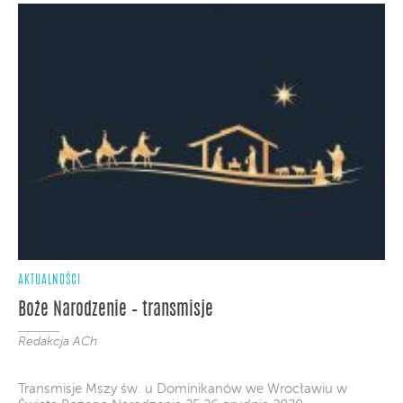
AKTUALNOŚCI
Boże Narodzenie – transmisje
Redakcja ACh
Transmisje Mszy św. u Dominikanów we Wrocławiu w