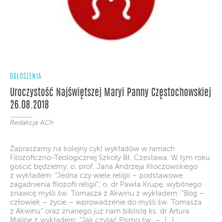
OGŁOSZENIA
Uroczystość Najświętszej Maryi Panny Częstochowskiej
26.08.2018
Redakcja ACh
Zapraszamy na kolejny cykl wykładów w ramach
Filozoficzno-Teologicznej Szkoły Bł. Czesława. W tym roku
gościć będziemy: o. prof. Jana Andrzeja Kłoczowskiego
z wykładem: “Jedna czy wiele religii – podstawowe
zagadnienia filozofii religii”; o. dr Pawła Krupę, wybitnego
znawcę myśli św. Tomasza z Akwinu z wykładem: “Bóg –
człowiek – życie – wprowadzenie do myśli św. Tomasza
z Akwinu” oraz znanego już nam biblistę ks. dr Artura
Malinę z wykładem: “Jak czytać Pismo św. – […]