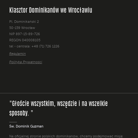
Klasztor Dominikanów we Wrocławiu
Pl. Dominikański 2
50-159 Wrocław
NIP 897-15-89-726
REGON 040008105
tel - centrala: +48 (71) 726 1226
Regulamin
Polityka Prywatności
"Głoście wszystkim, wszędzie i na wszelkie
sposoby. "
Św. Dominik Guzman
Na oficjalnej stronie polskich dominikanów, chcemy podejmować misję