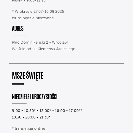
Piątek • 9:00-12:15
* W okresie 27.07-16.08.2026
biuro będzie nieczynne.
ADRES
Plac Dominikański 2 • Wrocław
Wejście od ul. Klemensa Janickiego
MSZE ŚWIĘTE
NIEDZIELE I UROCZYSTOŚCI
9:00 • 10:30* • 12:00* • 16:00 • 17:00**
18.30 • 20:00 • 21.30*
* transmisja online