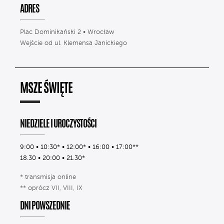
ADRES
Plac Dominikański 2 • Wrocław
Wejście od ul. Klemensa Janickiego
MSZE ŚWIĘTE
NIEDZIELE I UROCZYSTOŚCI
9:00 • 10:30* • 12:00* • 16:00 • 17:00**
18.30 • 20:00 • 21.30*
* transmisja online
** oprócz VII, VIII, IX
DNI POWSZEDNIE