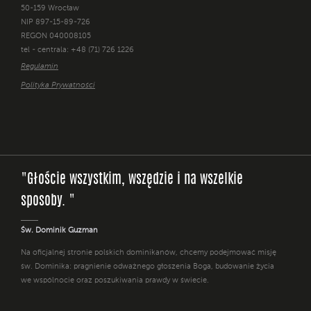
50-159 Wrocław
NIP 897-15-89-726
REGON 040008105
tel - centrala: +48 (71) 726 1226
Regulamin
Polityka Prywatności
"Głoście wszystkim, wszędzie i na wszelkie
sposoby. "
Św. Dominik Guzman
Na oficjalnej stronie polskich dominikanów, chcemy podejmować misję
św. Dominika: pragnienie odważnego głoszenia Boga, budowanie życia
we wspólnocie oraz poszukiwania prawdy w świecie.