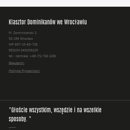
Klasztor Dominikanów we Wrocławiu
Pl. Dominikański 2
50-159 Wrocław
NIP 897-15-89-726
REGON 040008105
tel - centrala: +48 (71) 726 1226
Regulamin
Polityka Prywatności
"Głoście wszystkim, wszędzie i na wszelkie
sposoby. "