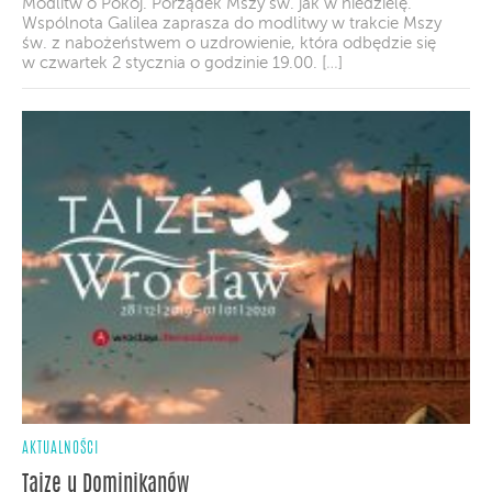
Modlitw o Pokój. Porządek Mszy św. jak w niedzielę.
Wspólnota Galilea zaprasza do modlitwy w trakcie Mszy
św. z nabożeństwem o uzdrowienie, która odbędzie się
w czwartek 2 stycznia o godzinie 19.00. […]
AKTUALNOŚCI
Taize u Dominikanów