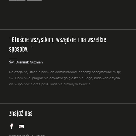
"Głoście wszystkim, wszędzie i na wszelkie
sposoby. "
Św. Dominik Guzman
Na oficjalnej stronie polskich dominikanów, chcemy podejmować misję
św. Dominika: pragnienie odważnego głoszenia Boga, budowanie życia
we wspólnocie oraz poszukiwania prawdy w świecie.
Znajdź nas