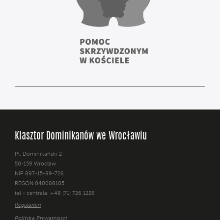
Klasztor Dominikanów we Wrocławiu
Pl. Dominikański 2
50-159 Wrocław
NIP 897-15-89-726
REGON 040008105
tel - centrala: +48 (71) 726 1226
Regulamin
Polityka Prywatności