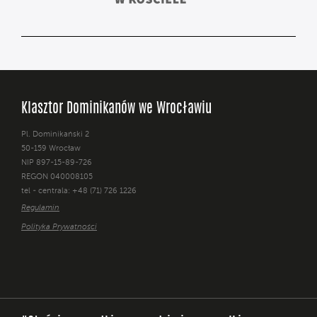
Klasztor Dominikanów we Wrocławiu
Pl. Dominikański 2
50-159 Wrocław
NIP 897-15-89-726
REGON 040008105
tel - centrala: +48 (71) 726 1226
Regulamin
Polityka Prywatności