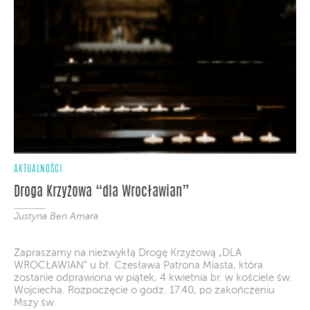
AKTUALNOŚCI
Droga Krzyżowa “dla Wrocławian”
Justyna Ben Amara
Zapraszamy na niezwykłą Drogę Krzyżową „DLA
WROCŁAWIAN” u bł. Czesława Patrona Miasta, która
zostanie odprawiona w piątek, 4 kwietnia br. w kościele św.
Wojciecha. Rozpoczęcie o godz. 17.40, po zakończeniu
Mszy św.