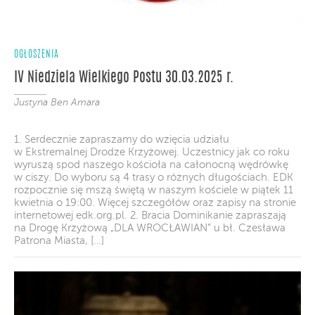
OGŁOSZENIA
IV Niedziela Wielkiego Postu 30.03.2025 r.
Justyna Ben Amara
1. Serdecznie zapraszamy do wzięcia udziału
w Ekstremalnej Drodze Krzyżowej. Uczestnicy jak co roku
wyruszą spod naszego kościoła na całonocną wędrówkę
w ciszy. Do wyboru są 4 trasy o różnych długościach. EDK
rozpocznie się mszą świętą w naszym kościele w piątek 11
kwietnia o 19:00. Więcej szczegółów oraz zapisy na stronie
internetowej edk.org.pl. 2. Bracia Dominikanie zapraszają
na Drogę Krzyżową „DLA WROCŁAWIAN” u bł. Czesława
Patrona Miasta, […]