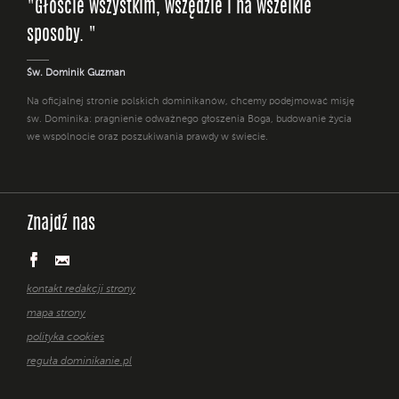
"Głoście wszystkim, wszędzie i na wszelkie
sposoby. "
Św. Dominik Guzman
Na oficjalnej stronie polskich dominikanów, chcemy podejmować misję
św. Dominika: pragnienie odważnego głoszenia Boga, budowanie życia
we wspólnocie oraz poszukiwania prawdy w świecie.
Znajdź nas
kontakt redakcji strony
mapa strony
polityka cookies
reguła dominikanie.pl