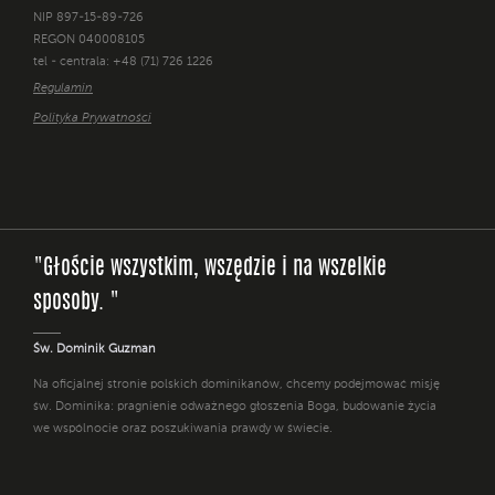
NIP 897-15-89-726
REGON 040008105
tel - centrala: +48 (71) 726 1226
Regulamin
Polityka Prywatności
"Głoście wszystkim, wszędzie i na wszelkie
sposoby. "
Św. Dominik Guzman
Na oficjalnej stronie polskich dominikanów, chcemy podejmować misję
św. Dominika: pragnienie odważnego głoszenia Boga, budowanie życia
we wspólnocie oraz poszukiwania prawdy w świecie.