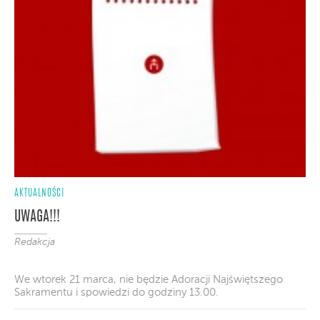
AKTUALNOŚCI
UWAGA!!!
Redakcja
We wtorek 21 marca, nie będzie Adoracji Najświętszego
Sakramentu i spowiedzi do godziny 13.00.