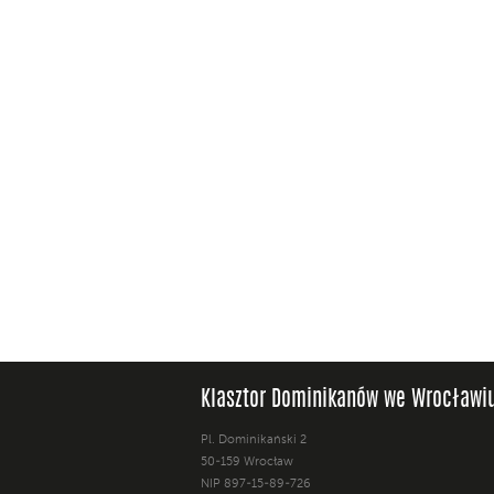
Klasztor Dominikanów we Wrocławi
Pl. Dominikański 2
50-159 Wrocław
NIP 897-15-89-726