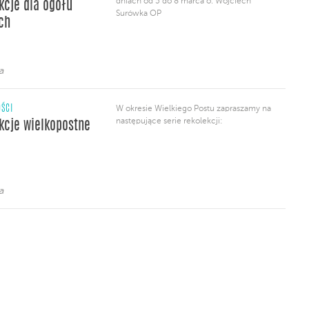
dniach od 5 do 8 marca o. Wojciech
kcje dla ogółu
Surówka OP
ch
a
ŚCI
W okresie Wielkiego Postu zapraszamy na
następujące serie rekolekcji:
kcje wielkopostne
a