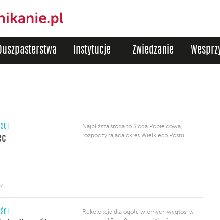
Duszpasterstwa
Instytucje
Zwiedzanie
Wesprzy
7
ŚCI
Najbliższa środa to Środa Popielcowa,
rozpoczynająca okres Wielkiego Postu
ec
a
ŚCI
Rekolekcje dla ogółu wiernych wygłosi w