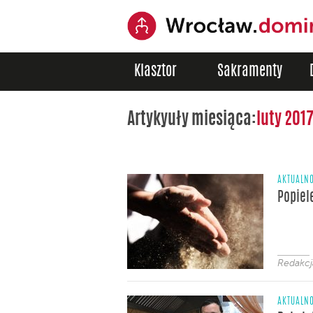
Klasztor
Sakramenty
Artykyuły miesiąca:
luty 201
AKTUALNO
Popiel
Redakcj
AKTUALNO