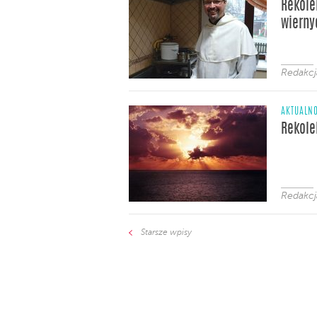
Rekole
wierny
Redakcj
AKTUALNO
Rekole
Redakcj
Starsze wpisy