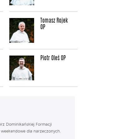
Tomasz Rojek
OP
Piotr Oleś OP
erz Dominikańskiej Formacji
y weekendowe dla narzeczonych.