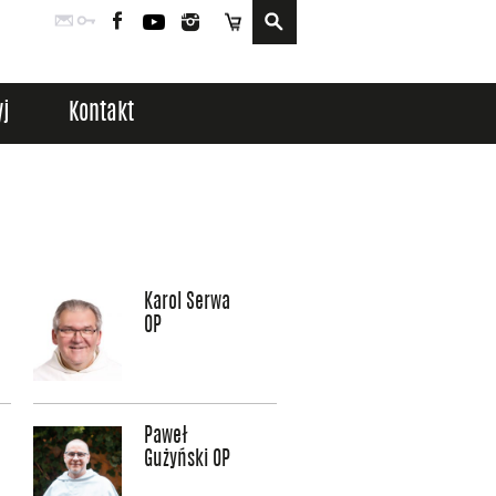
Poczta
Logowanie
Facebook
YouTube
Instagram
Sklep
j
Kontakt
Karol Serwa
OP
Paweł
Gużyński OP