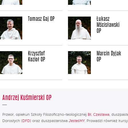
Tomasz Gaj OP
Łukasz
Mścisławski
OP
Krzysztof
Marcin Dyjak
Kozioł OP
OP
Andrzej Kuśmierski OP
Przeor, opiekun Szkoły Filozoficzno-teologicznej
Bł. Czesława
, duszpast
Dorosłych
(
DFD
)
oraz duszpasterstwa
JesteśMY
.
Prowadzi również kurs