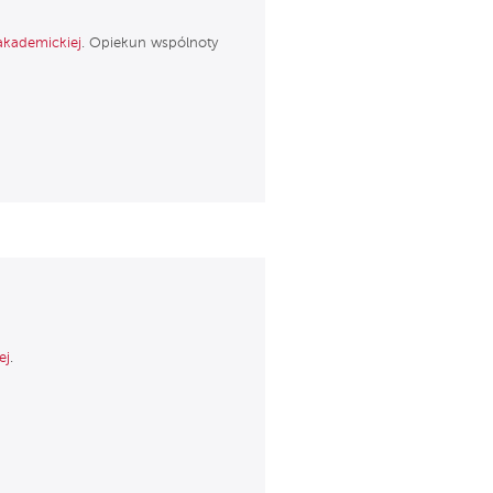
akademickiej
. Opiekun wspólnoty
ej
.