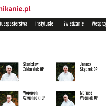
Duszpasterstwa
Instytucje
Zwiedzanie
Wesprzy
Stanisław
Janusz
Zdziarstek OP
Skęczek OP
Wojciech
Mariusz
Czwichocki OP
Woźniak OP