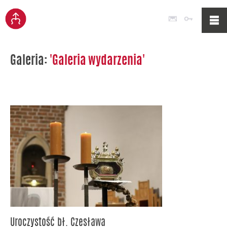
Poczta
Logowan
Galeria:
'Galeria wydarzenia'
Uroczystość bł. Czesława