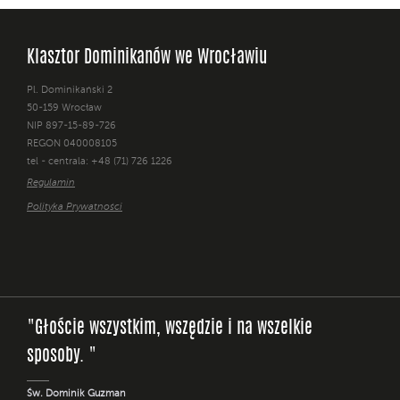
Klasztor Dominikanów we Wrocławiu
Pl. Dominikański 2
50-159 Wrocław
NIP 897-15-89-726
REGON 040008105
tel - centrala: +48 (71) 726 1226
Regulamin
Polityka Prywatności
"Głoście wszystkim, wszędzie i na wszelkie
sposoby. "
Św. Dominik Guzman