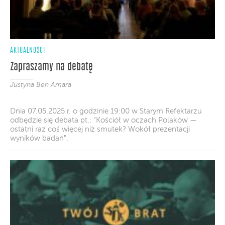
AKTUALNOŚCI
Zapraszamy na debatę
Justyna Ben Amara
Dnia 07.05.2025 r. o godzinie 19:00 w Starym Refektarzu
odbędzie się debata pt.: "Kościół w oczach Polaków —
ostatni raz coś więcej niż smutek? Wokół prezentacji
wyników badań".