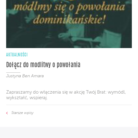
AKTUALNOŚCI
Dołącz do modlitwy o powołania
Justyna Ben Amara
Zapraszamy do włączenia się w akcję Twój Brat: wymódl,
wykształć, wspieraj.
Starsze wpisy