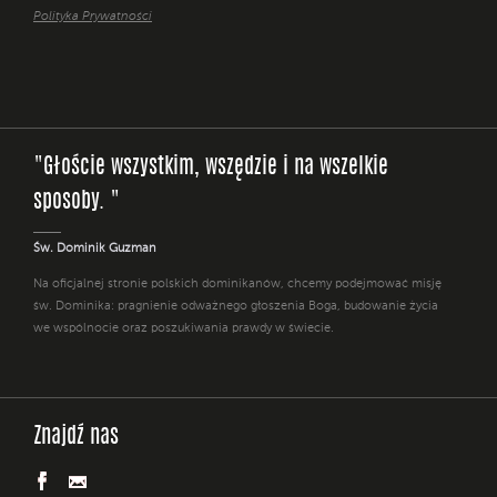
Polityka Prywatności
"Głoście wszystkim, wszędzie i na wszelkie
sposoby. "
Św. Dominik Guzman
Na oficjalnej stronie polskich dominikanów, chcemy podejmować misję
św. Dominika: pragnienie odważnego głoszenia Boga, budowanie życia
we wspólnocie oraz poszukiwania prawdy w świecie.
Znajdź nas