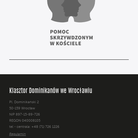
Klasztor Dominikanów we Wrocławiu
Pl. Dominikański 2
50-159 Wrocław
NIP 897-15-89-726
REGON 040008105
tel - centrala: +48 (71) 726 1226
Regulamin