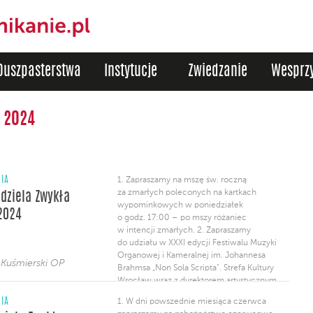
Duszpasterstwa
Instytucje
Zwiedzanie
Wesprzy
 2024
NIA
1. Zapraszamy na mszę św. roczną
za zmarłych poleconych na kartkach
edziela Zwykła
wypominkowych w poniedziałek
2024
o godz. 17:00 – po mszy różaniec
w intencji zmarłych. 2. Zapraszamy
do udziału w XXXI edycji Festiwalu Muzyki
Organowej i Kameralnej im. Johannesa
 Kuśmierski OP
Brahmsa „Non Sola Scripta”. Strefa Kultury
Wrocław wraz z dyrektorem artystycznym
Andrzejem Chorosińskim zapraszają
NIA
1. W dni powszednie miesiąca czerwca
w każdą niedzielę od 30 czerwca do 25