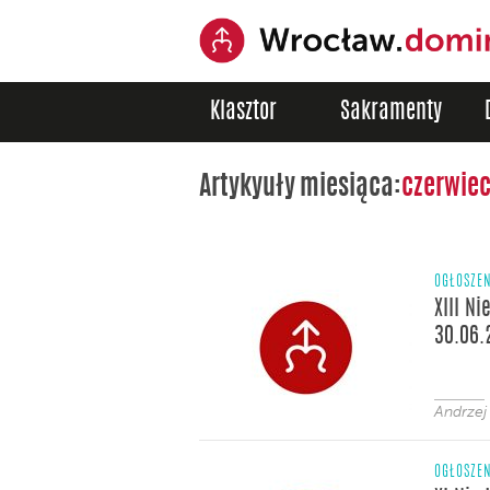
Klasztor
Sakramenty
Artykyuły miesiąca:
czerwiec
OGŁOSZE
XIII Ni
30.06.
Andrzej
OGŁOSZE