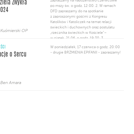
zapraszamy na nabożeństwo czerwcowe
dziela Zwykła
sierpnia do Kościoła św. Krzyża na koncerty
po mszy św. o godz. 12:00. 2. W ramach
klasycznej muzyki organowej, kameralnej,
2024
DFD zapraszamy do na spotkanie
oraz techniki improwizacji. Bilety można
z zaproszonymi gośćmi z Kongresu
[…]
Katolików i Katoliczek na temat relacji
świeckich i duchownych oraz postulatu
 Kuśmierski OP
„rzecznika świeckich w Kościele”–
w piątek, 21.06, o godz. 19:30. 3.
Dominikański Ośrodek Liturgiczny zaprasza
ŚCI
W poniedziałek, 17 czerwca o godz. 20:00
do Krakowa na Warsztaty Muzyki
- drugie BRZMIENIA EPIFANII - zapraszamy!
cje o Sercu
Niezwykłej w dniach 8-14 lipca.
Tygodniowe spotkanie zgromadzi
pasjonatów muzyki liturgicznej z całej
Polski i nie tylko. Przewidzianych jest 9 […]
 Ben Amara