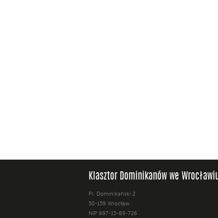
Klasztor Dominikanów we Wrocławi
Pl. Dominikański 2
50-159 Wrocław
NIP 897-15-89-726