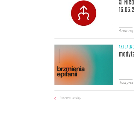
XI Nie
16.06.
Andrzej
AKTUALNO
medyta
Justyna
Starsze wpisy