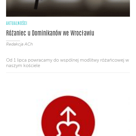
AKTUALNOŚCI
Różaniec u Dominikanów we Wrocławiu
Redakcja ACh
Od 1 lipca powracamy do wspólnej modlitwy różańcowej w
naszym kościele