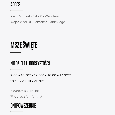
ADRES
Plac Dominikański 2 • Wrocław
Wejście od ul. Klemensa Janickiego
MSZE ŚWIĘTE
NIEDZIELE I UROCZYSTOŚCI
9:00 • 10:30* • 12:00* • 16:00 • 17:00**
18.30 • 20:00 • 21.30*
* transmisja online
** oprócz VII, VIII, IX
DNI POWSZEDNIE