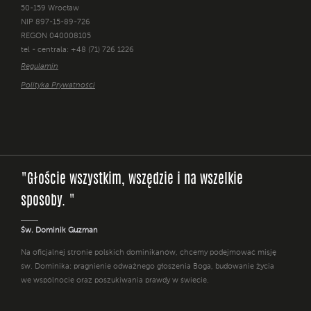
50-159 Wrocław
NIP 897-15-89-726
REGON 040008105
tel - centrala: +48 (71) 726 1226
Regulamin
Polityka Prywatności
"Głoście wszystkim, wszędzie i na wszelkie
sposoby. "
Św. Dominik Guzman
Na oficjalnej stronie polskich dominikanów, chcemy podejmować misję
św. Dominika: pragnienie odważnego głoszenia Boga, budowanie życia
we wspólnocie oraz poszukiwania prawdy w świecie.