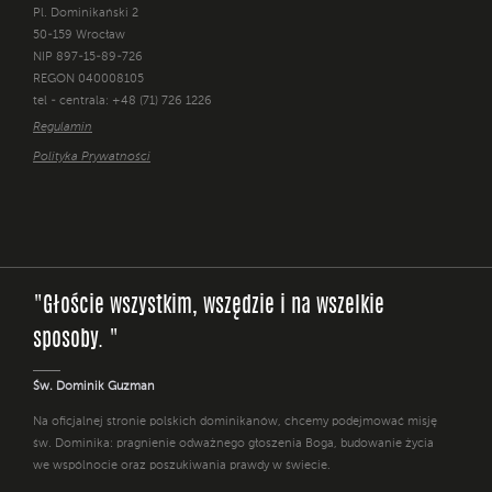
Pl. Dominikański 2
50-159 Wrocław
NIP 897-15-89-726
REGON 040008105
tel - centrala: +48 (71) 726 1226
Regulamin
Polityka Prywatności
"Głoście wszystkim, wszędzie i na wszelkie
sposoby. "
Św. Dominik Guzman
Na oficjalnej stronie polskich dominikanów, chcemy podejmować misję
św. Dominika: pragnienie odważnego głoszenia Boga, budowanie życia
we wspólnocie oraz poszukiwania prawdy w świecie.