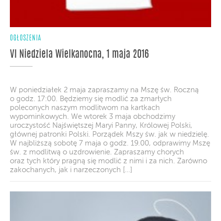
OGŁOSZENIA
VI Niedziela Wielkanocna, 1 maja 2016
W poniedziałek 2 maja zapraszamy na Mszę św. Roczną
o godz. 17:00. Będziemy się modlić za zmarłych
poleconych naszym modlitwom na kartkach
wypominkowych. We wtorek 3 maja obchodzimy
uroczystość Najświętszej Maryi Panny, Królowej Polski,
głównej patronki Polski. Porządek Mszy św. jak w niedzielę.
W najbliższą sobotę 7 maja o godz. 19.00, odprawimy Mszę
św. z modlitwą o uzdrowienie. Zapraszamy chorych
oraz tych który pragną się modlić z nimi i za nich. Zarówno
zakochanych, jak i narzeczonych […]