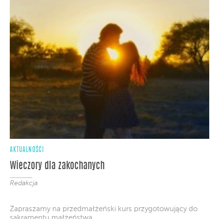
AKTUALNOŚCI
Wieczory dla zakochanych
Redakcja
Zapraszamy na przedmałżeński kurs przygotowujący do
sakramentu małżeństwa.