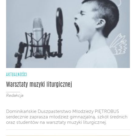
AKTUALNOŚCI
Warsztaty muzyki liturgicznej
Redakcja
Dominikańskie Duszpasterstwo Młodzieży PIĘTROBUS
serdecznie zaprasza młodzież gimnazjalną, szkół średnich
oraz studentów na warsztaty muzyki liturgicznej.