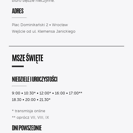
biuro będzie nieczynne.
ADRES
Plac Dominikański 2 • Wrocław
Wejście od ul. Klemensa Janickiego
MSZE ŚWIĘTE
NIEDZIELE I UROCZYSTOŚCI
9:00 • 10:30* • 12:00* • 16:00 • 17:00**
18.30 • 20:00 • 21.30*
* transmisja online
** oprócz VII, VIII, IX
DNI POWSZEDNIE