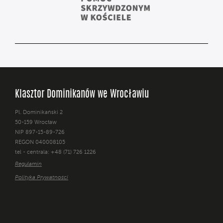
Klasztor Dominikanów we Wrocławiu
Pl. Dominikański 2
50-159 Wrocław
NIP 897-15-89-726
REGON 040008105
tel - centrala: +48 (71) 726 1226
Regulamin
Polityka Prywatności