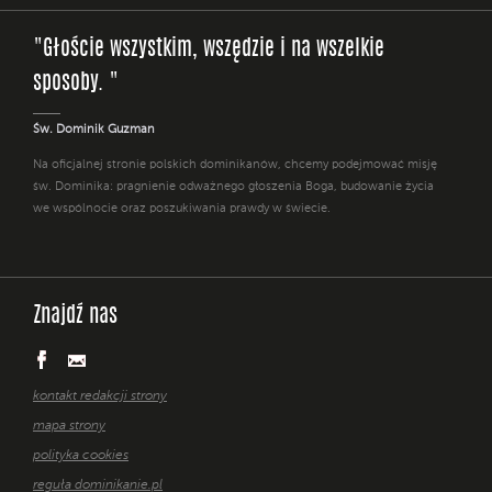
"Głoście wszystkim, wszędzie i na wszelkie
sposoby. "
Św. Dominik Guzman
Na oficjalnej stronie polskich dominikanów, chcemy podejmować misję
św. Dominika: pragnienie odważnego głoszenia Boga, budowanie życia
we wspólnocie oraz poszukiwania prawdy w świecie.
Znajdź nas
kontakt redakcji strony
mapa strony
polityka cookies
reguła dominikanie.pl