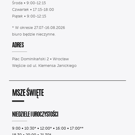
Środa • 9:00-12:15
Czwartek • 17:15-18:00
Piątek • 9:00-12:15
* W okresie 27.07-16.08.2026
biuro będzie nieczynne.
ADRES
Plac Dominikański 2 • Wrocław
Wejście od ul. Klemensa Janickiego
MSZE ŚWIĘTE
NIEDZIELE I UROCZYSTOŚCI
9:00 • 10:30* • 12:00* • 16:00 • 17:00**