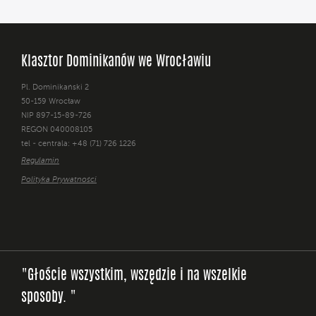
Klasztor Dominikanów we Wrocławiu
Pl. Dominikański 2
50-159 Wrocław
NIP 897-15-89-726
REGON 040008105
tel - centrala: +48 (71) 726 1226
Regulamin
Polityka Prywatności
"Głoście wszystkim, wszędzie i na wszelkie
sposoby. "