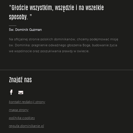
"Głoście wszystkim, wszędzie i na wszelkie
sposoby. "
Św. Dominik Guzman
Na oficjalnej stronie polskich dominikanów, chcemy podejmować misję
św. Dominika: pragnienie odważnego głoszenia Boga, budowanie życia
we wspólnocie oraz poszukiwania prawdy w świecie.
Znajdź nas
kontakt redakcji strony
mapa strony
polityka cookies
reguła dominikanie.pl