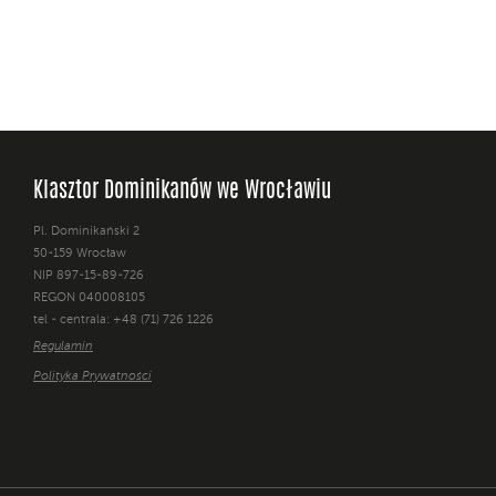
Klasztor Dominikanów we Wrocławiu
Pl. Dominikański 2
50-159 Wrocław
NIP 897-15-89-726
REGON 040008105
tel - centrala: +48 (71) 726 1226
Regulamin
Polityka Prywatności