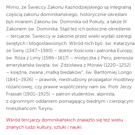
Mimo, że Świeccy Zakonu Kaznodziejskiego są integralną
częścią zakonu dominikańskiego, historycznie określani
byli mianem Zakonu św. Dominika od Pokuty, a także III
Zakonem św. Dominika. Stąd też ich potoczne określenie
– tercjarze. Świeccy w zakonie przez wieki wydali szeregi
świętych i błogosławionych. Wśród nich byli: św. Katarzyna
ze Sieny (1347–1380) – doktor Kościoła i patronka Europy;
św. Róża z Limy (1586–1617) – mistyczka z Peru, pierwsza
amerykańska święta; św. Zdzisława z Moraw (1220–1252)
– księżna, zwana „matką biedaków”; św. Bartłomiej Longo
(1841–1926) – prawnik, niestrudzony propagator modlitwy
różańcowej; czy prawie współczesny nam św. Piotr Jerzy
Frassati (1901–1925) – patron studentów, alpinista,
z ogromnym oddaniem pomagający biednym i cierpiącym
mieszkańcom Turynu.
Wśród tercjarzy dominikańskich znalazło się też wielu
znanych ludzi kultury, sztuki i nauki: