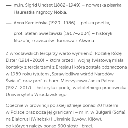
m.in. Sigrid Undset (1882–1949) – norweska pisarka
i laureatka nagrody Nobla,
Anna Kamieńska (1920–1986) – polska poetka,
prof. Stefan Swieżawski (1907–2004) – historyk
filozofii, znawca św. Tomasza z Akwinu.
Z wrocławskich tercjarzy warto wymienić: Rozalię Różę
Elster (1914–2010) – która przed II wojną światową miała
kontakty z tercjarzami z Breslau i która została odznaczona
w 1989 roku tytułem „Sprawiedliwa wśród Narodów
Świata”, oraz prof. n. hum. Mieczysława Jacka Patera
(1927–2017) – historyka i poetę, wieloletniego pracownika
Uniwersytetu Wrocławskiego.
Obecnie w prowincji polskiej istnieje ponad 20 fraterni
w Polsce oraz poza jej granicami – m.in. w Bułgarii (Sofia),
na Białorusi (Witebsk) i Ukrainie (Lwów, Kijów),
do których należy ponad 600 sióstr i braci.