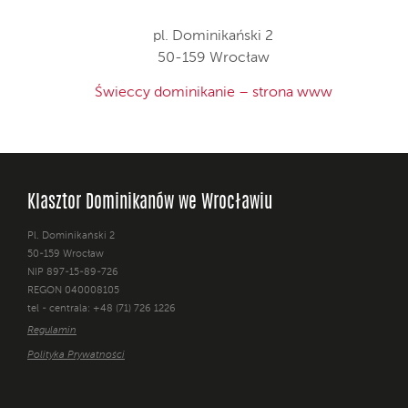
pl. Dominikański 2
50-159 Wrocław
Świeccy dominikanie – strona www
Klasztor Dominikanów we Wrocławiu
Pl. Dominikański 2
50-159 Wrocław
NIP 897-15-89-726
REGON 040008105
tel - centrala: +48 (71) 726 1226
Regulamin
Polityka Prywatności