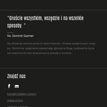
"Głoście wszystkim, wszędzie i na wszelkie
sposoby. "
Św. Dominik Guzman
Na oficjalnej stronie polskich dominikanów, chcemy podejmować misję
św. Dominika: pragnienie odważnego głoszenia Boga, budowanie życia
we wspólnocie oraz poszukiwania prawdy w świecie.
Znajdź nas
kontakt redakcji strony
mapa strony