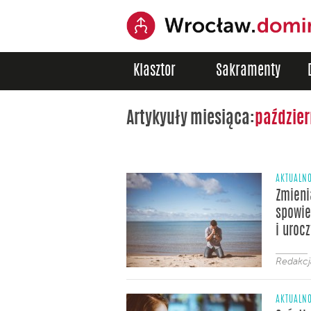
Klasztor
Sakramenty
Artykyuły miesiąca:
paździer
AKTUALNO
Zmieni
spowie
i uroc
Redakcj
AKTUALNO