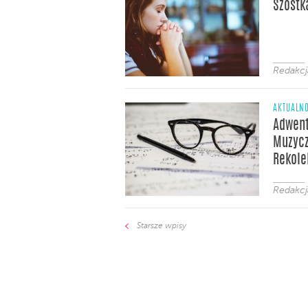
Szóstk
Redakcj
AKTUALNO
Adwent
Muzycz
Rekole
Redakcj
Starsze wpisy