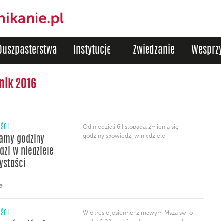
Duszpasterstwa
Instytucje
Zwiedzanie
Wesprzy
nik 2016
ŚCI
Od niedzieli 6 listopada, zmienią się
godziny spowiedzi w niedziele
amy godziny
dzi w niedziele
zystości
a
ŚCI
W okresie jesienno-zimowym Msza św. o