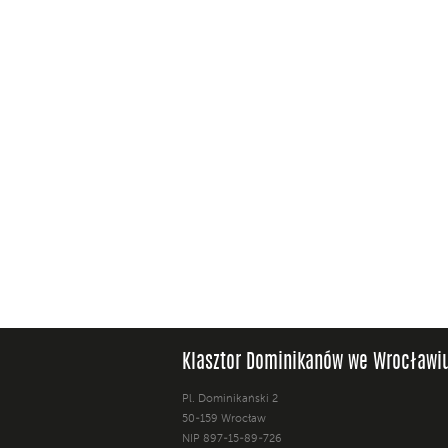
Klasztor Dominikanów we Wrocławi
Pl. Dominikański 2
50-159 Wrocław
NIP 897-15-89-726