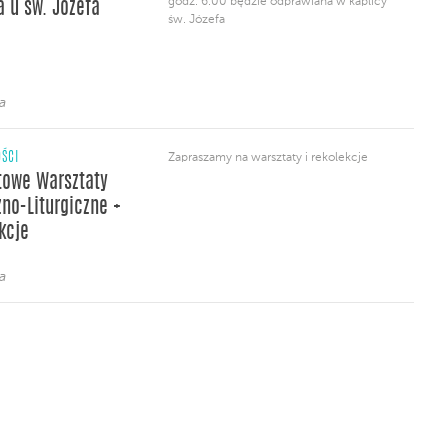
godz. 6.00 będzie odprawiana w kaplicy
a u św. Józefa
św. Józefa
a
ŚCI
Zapraszamy na warsztaty i rekolekcje
owe Warsztaty
no-Liturgiczne +
kcje
a