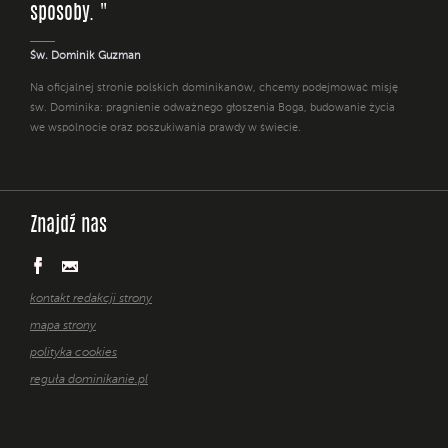
sposoby. "
Św. Dominik Guzman
Na oficjalnej stronie polskich dominikanów, chcemy podejmować misję
św. Dominika: pragnienie odważnego głoszenia Boga, budowanie życia
we wspólnocie oraz poszukiwania prawdy w świecie.
Znajdź nas
kontakt redakcji strony
mapa strony
polityka cookies
reguła dominikanie.pl