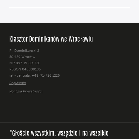
Klasztor Dominikanów we Wrocławiu
Pl. Dominikański 2
50-159 Wrocław
NIP 897-15-89-726
REGON 040008105
tel - centrala: +48 (71) 726 1226
Regulamin
Polityka Prywatności
"Głoście wszystkim, wszędzie i na wszelkie