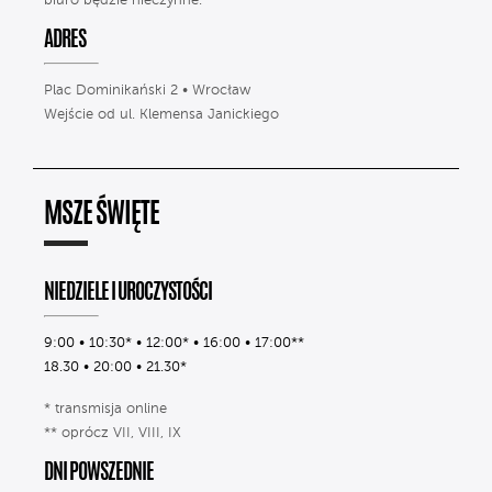
biuro będzie nieczynne.
ADRES
Plac Dominikański 2 • Wrocław
Wejście od ul. Klemensa Janickiego
MSZE ŚWIĘTE
NIEDZIELE I UROCZYSTOŚCI
9:00 • 10:30* • 12:00* • 16:00 • 17:00**
18.30 • 20:00 • 21.30*
* transmisja online
** oprócz VII, VIII, IX
DNI POWSZEDNIE