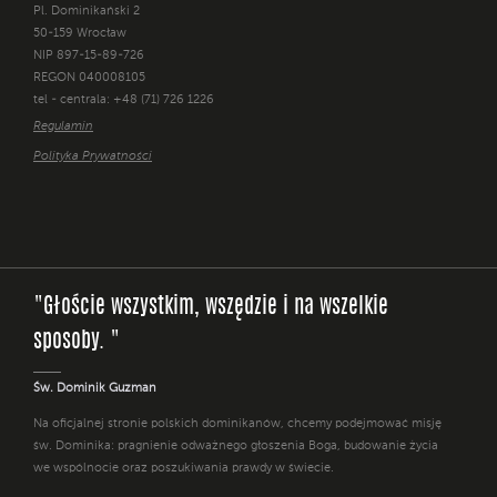
Pl. Dominikański 2
50-159 Wrocław
NIP 897-15-89-726
REGON 040008105
tel - centrala: +48 (71) 726 1226
Regulamin
Polityka Prywatności
"Głoście wszystkim, wszędzie i na wszelkie
sposoby. "
Św. Dominik Guzman
Na oficjalnej stronie polskich dominikanów, chcemy podejmować misję
św. Dominika: pragnienie odważnego głoszenia Boga, budowanie życia
we wspólnocie oraz poszukiwania prawdy w świecie.