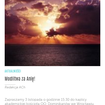
AKTUALNOŚCI
Modlitwa za Anię!
Redakcja ACh
Zapraszamy 3 listopada o godzinie 15:30 do kaplicy
akademickiej kościoła OO. Dominikanów we Wrocławiu.