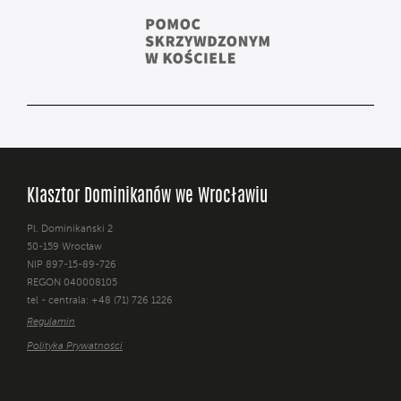
Klasztor Dominikanów we Wrocławiu
Pl. Dominikański 2
50-159 Wrocław
NIP 897-15-89-726
REGON 040008105
tel - centrala: +48 (71) 726 1226
Regulamin
Polityka Prywatności