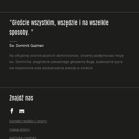
"Głoście wszystkim, wszędzie i na wszelkie
sposoby. "
Św. Dominik Guzman
Na oficjalnej stronie polskich dominikanów, chcemy podejmować misję
św. Dominika: pragnienie odważnego głoszenia Boga, budowanie życia
we wspólnocie oraz poszukiwania prawdy w świecie.
Znajdź nas
kontakt redakcji strony
mapa strony
polityka cookies