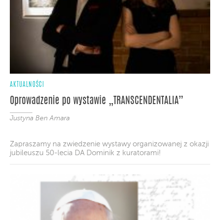
AKTUALNOŚCI
Oprowadzenie po wystawie „TRANSCENDENTALIA”
Justyna Ben Amara
Zapraszamy na zwiedzenie wystawy organizowanej z okazji
jubileuszu 50-lecia DA Dominik z kuratorami!