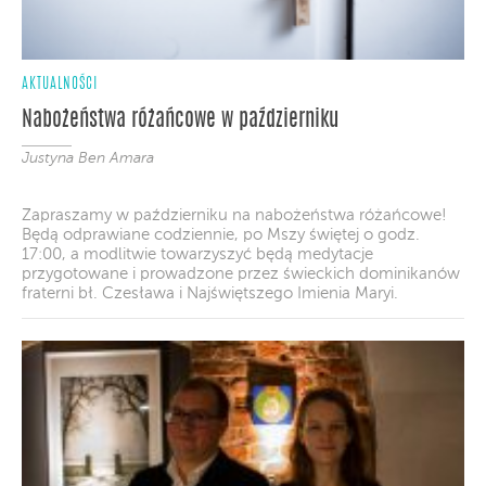
AKTUALNOŚCI
Nabożeństwa różańcowe w październiku
Justyna Ben Amara
Zapraszamy w październiku na nabożeństwa różańcowe!
Będą odprawiane codziennie, po Mszy świętej o godz.
17:00, a modlitwie towarzyszyć będą medytacje
przygotowane i prowadzone przez świeckich dominikanów
fraterni bł. Czesława i Najświętszego Imienia Maryi.