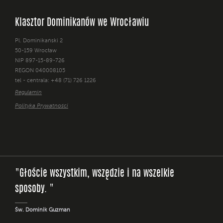
Klasztor Dominikanów we Wrocławiu
Pl. Dominikański 2
50-159 Wrocław
NIP 897-15-89-726
REGON 040008105
tel - centrala: +48 (71) 726 1226
Regulamin
Polityka Prywatności
"Głoście wszystkim, wszędzie i na wszelkie
sposoby. "
Św. Dominik Guzman