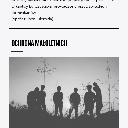
W każdy wtorek bezpośrednio po Mszy św. o godz. 17.00
w kaplicy bł. Czesława, prowadzone przez świeckich
dominikanów
(oprócz lipca i sierpnia)
OCHRONA MAŁOLETNICH