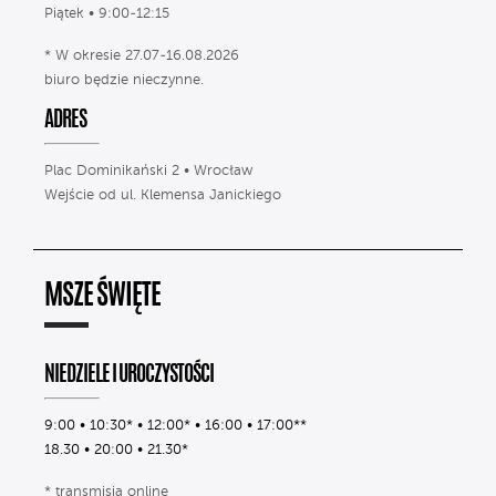
Piątek • 9:00-12:15
* W okresie 27.07-16.08.2026
biuro będzie nieczynne.
ADRES
Plac Dominikański 2 • Wrocław
Wejście od ul. Klemensa Janickiego
MSZE ŚWIĘTE
NIEDZIELE I UROCZYSTOŚCI
9:00 • 10:30* • 12:00* • 16:00 • 17:00**
18.30 • 20:00 • 21.30*
* transmisja online