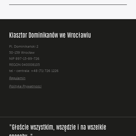
Klasztor Dominikanów we Wrocławiu
Pl. Dominikański 2
50-159 Wrocław
NIP 897-15-89-726
REGON 040008105
tel - centrala: +48 (71) 726 1226
Regulamin
Polityka Prywatności
"Głoście wszystkim, wszędzie i na wszelkie