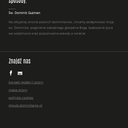
sposoby. "
Św. Dominik Guzman
Na oficjalnej stronie polskich dominikanów, chcemy podejmować misję
św. Dominika: pragnienie odważnego głoszenia Boga, budowanie życia
we wspólnocie oraz poszukiwania prawdy w świecie.
Znajdź nas
kontakt redakcji strony
mapa strony
polityka cookies
reguła dominikanie.pl