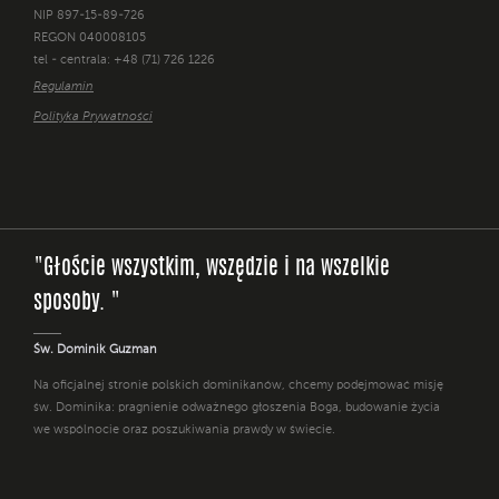
NIP 897-15-89-726
REGON 040008105
tel - centrala: +48 (71) 726 1226
Regulamin
Polityka Prywatności
"Głoście wszystkim, wszędzie i na wszelkie
sposoby. "
Św. Dominik Guzman
Na oficjalnej stronie polskich dominikanów, chcemy podejmować misję
św. Dominika: pragnienie odważnego głoszenia Boga, budowanie życia
we wspólnocie oraz poszukiwania prawdy w świecie.