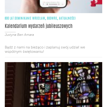
,
,
800 LAT DOMINIKANIE WROCŁAW
800WRO
AKTUALNOŚCI
Kalendarium wydarzeń jubileuszowych
Justyna Ben Amara
Bądź z nami na bieżąco i zaplanuj swój udział we
wspólnym świętowaniu!