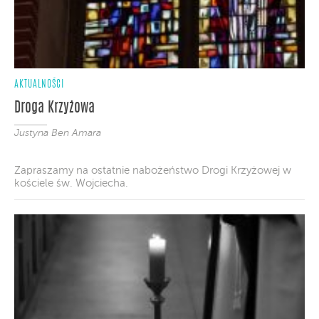
AKTUALNOŚCI
Droga Krzyżowa
Justyna Ben Amara
Zapraszamy na ostatnie nabożeństwo Drogi Krzyżowej w
kościele św. Wojciecha.