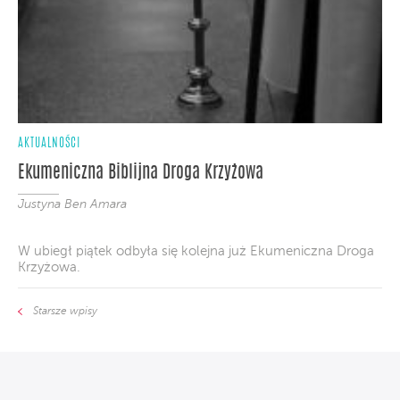
AKTUALNOŚCI
Ekumeniczna Biblijna Droga Krzyżowa
Justyna Ben Amara
W ubiegł piątek odbyła się kolejna już Ekumeniczna Droga
Krzyżowa.
Starsze wpisy