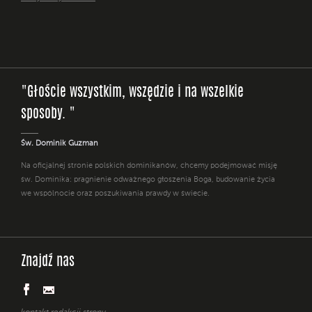
"Głoście wszystkim, wszędzie i na wszelkie
sposoby. "
Św. Dominik Guzman
Na oficjalnej stronie polskich dominikanów, chcemy podejmować misję
św. Dominika: pragnienie odważnego głoszenia Boga, budowanie życia
we wspólnocie oraz poszukiwania prawdy w świecie.
Znajdź nas