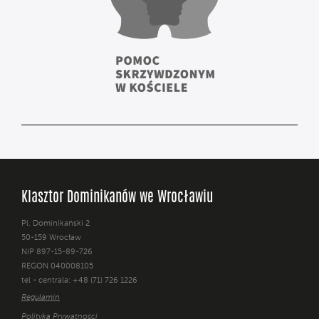
Klasztor Dominikanów we Wrocławiu
Pl. Dominikański 2
50-159 Wrocław
NIP 897-15-89-726
REGON 040008105
tel - centrala: +48 (71) 726 1226
Regulamin
Polityka Prywatności