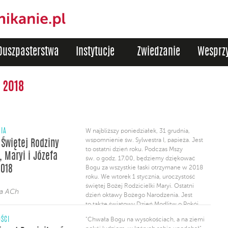
Duszpasterstwa
Instytucje
Zwiedzanie
Wesprzy
 2018
NIA
W najbliższy poniedziałek, 31 grudnia,
wspomnienie św. Sylwestra I, papieża. Jest
 Świętej Rodziny
to ostatni dzień roku. Podczas Mszy
, Maryi i Józefa
św. o godz. 17.00, będziemy dziękować
2018
Bogu za wszystkie łaski otrzymane w 2018
roku. We wtorek 1 stycznia, uroczystość
świętej Bożej Rodzicielki Maryi. Ostatni
ja ACh
dzień oktawy Bożego Narodzenia. Jest
to także światowy Dzień Modlitw o Pokój.
Porządek Mszy św. jak w niedzielę.
ŚCI
"Chwała Bogu na wysokościach, a na ziemi
Wspólnota Galilea zaprasza na Mszę Św.