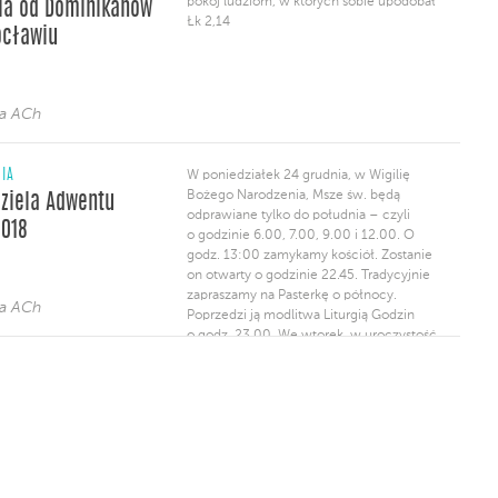
pokój ludziom, w których sobie upodobał"
ia od Dominikanów
z modlitwą o uzdrowienie, która odbędzie
Łk 2,14
się […]
ocławiu
ja ACh
NIA
W poniedziałek 24 grudnia, w Wigilię
Bożego Narodzenia, Msze św. będą
dziela Adwentu
odprawiane tylko do południa – czyli
2018
o godzinie 6.00, 7.00, 9.00 i 12.00. O
godz. 13:00 zamykamy kościół. Zostanie
on otwarty o godzinie 22.45. Tradycyjnie
zapraszamy na Pasterkę o północy.
ja ACh
Poprzedzi ją modlitwa Liturgią Godzin
o godz. 23.00. We wtorek, w uroczystość
Narodzenia Pańskiego, oraz w środę 26
grudnia, w święto św. Szczepana,
pierwszego męczennika, porządek Mszy
świętych jak w niedzielę. W dzień Wigilii
Bożego Narodzenia, a także […]