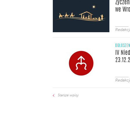
Życzen
we Wr
Redakc
OGŁOSZE
IV Nie
23.12.
Redakc
Starsze wpisy