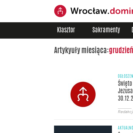
Klasztor
Sakramenty
Artykyuły miesiąca:
grudzień
OGŁOSZE
Święto
Jezusa
30.12.
Redakc
AKTUALNO