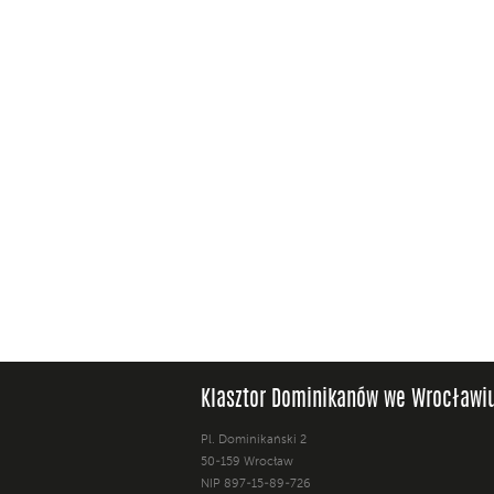
Klasztor Dominikanów we Wrocławi
Pl. Dominikański 2
50-159 Wrocław
NIP 897-15-89-726